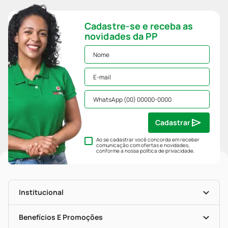
Cadastre-se e receba as
novidades da PP
Cadastrar
Ao se cadastrar você concorda em receber
comunicação com ofertas e novidades,
conforme a nossa
política de privacidade
.
Institucional
História
Nossas Lojas
Benefícios E Promoções
Trabalhe Conosco