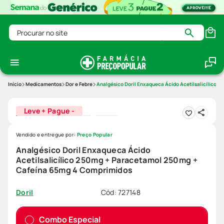
Procurar no site
Medicamentos
Dor e Febre
Analgésico Doril Enxaqueca Ácido Acetilsalicílico
Leve + Pague -
Vendido e entregue por:
Preço Popular
Analgésico Doril Enxaqueca Ácido
Acetilsalicílico 250mg + Paracetamol 250mg +
Cafeína 65mg 4 Comprimidos
Cód
:
727148
Doril
Combo Especial