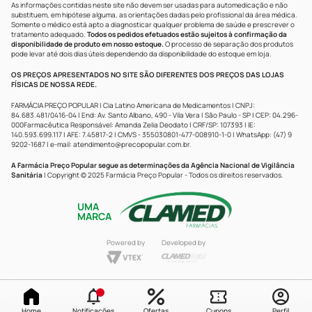
As informações contidas neste site não devem ser usadas para automedicação e não
substituem, em hipótese alguma, as orientações dadas pelo profissional da área médica.
Somente o médico está apto a diagnosticar qualquer problema de saúde e prescrever o
tratamento adequado.
Todos os pedidos efetuados estão sujeitos à confirmação da
disponibilidade de produto em nosso estoque.
O processo de separação dos produtos
pode levar até dois dias úteis dependendo da disponibilidade do estoque em loja.
OS PREÇOS APRESENTADOS NO SITE SÃO DIFERENTES DOS PREÇOS DAS LOJAS
FÍSICAS DE NOSSA REDE.
FARMÁCIA PREÇO POPULAR | Cia Latino Americana de Medicamentos | CNPJ:
84.683.481/0416-04 | End: Av. Santo Albano, 490 - Vila Vera | São Paulo - SP | CEP: 04.296-
000Farmacêutica Responsável: Amanda Zelia Deodato | CRF/SP: 107393 | IE:
140.593.699.117 | AFE: 7.45817-2 | CMVS - 355030801-477-008910-1-0 | WhatsApp: (47) 9
9202-1687 | e-mail:
atendimento@precopopular.com.br
.
A Farmácia Preço Popular segue as determinações da Agência Nacional de Vigilância
Sanitária
| Copyright © 2025 Farmácia Preço Popular - Todos os direitos reservados.
UMA
MARCA
Powered by
Developed by
Home
Notificações
Ofertas
Cupons
Perfil