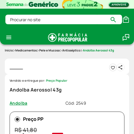
Procurar no site
Medicamentos
Pele e Mucosa
Antisséptico
Andolba Aerossol 43g
Vendido e entregue por:
Preço Popular
Andolba Aerossol 43g
Cód
:
2549
Andolba
Preço PP
R$
41
,
80