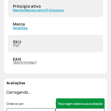
Princípio ativo
Mentol
Benzocaina
Triclosano
Marca
Andolba
SKU
1727
EAN
7891317013967
Avaliações
Carregando…
Faça login e deixe sua avaliação