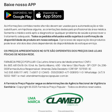
Baixe nosso APP
As informações contidas neste site não devem ser usadas para automedicação e não
substituem, em hipótese alguma, as orientações dadas pelo profissional da área médica.
Somente o médico está apto a diagnosticar qualquer problema de saúde e prescrever o
tratamento adequado.
Todos os pedidos efetuados estão sujeitos à confirmação da
disponibilidade de produto em nosso estoque.
O processo de separação dos produtos
pode levar até dois dias úteis dependendo da disponibilidade do estoque em loja.
OS PREÇOS APRESENTADOS NO SITE SÃO DIFERENTES DOS PREÇOS DAS LOJAS
FÍSICAS DE NOSSA REDE.
FARMÁCIA PREÇO POPULAR | Cia Latino Americana de Medicamentos | CNPJ:
84.683.481/0416-04 | End: Av. Santo Albano, 490 - Vila Vera | São Paulo - SP | CEP: 04.296-
000Farmacêutica Responsável: Amanda Zelia Deodato | CRF/SP: 107393 | IE:
140.593.699.117 | AFE: 7.45817-2 | CMVS - 355030801-477-008910-1-0 | WhatsApp: (47) 9
9202-1687 | e-mail:
atendimento@precopopular.com.br
.
A Farmácia Preço Popular segue as determinações da Agência Nacional de Vigilância
Sanitária
| Copyright © 2025 Farmácia Preço Popular - Todos os direitos reservados.
UMA
MARCA
Powered by
Developed by