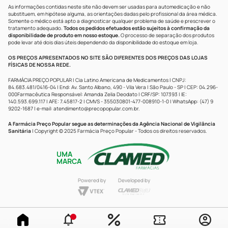
As informações contidas neste site não devem ser usadas para automedicação e não
substituem, em hipótese alguma, as orientações dadas pelo profissional da área médica.
Somente o médico está apto a diagnosticar qualquer problema de saúde e prescrever o
tratamento adequado.
Todos os pedidos efetuados estão sujeitos à confirmação da
disponibilidade de produto em nosso estoque.
O processo de separação dos produtos
pode levar até dois dias úteis dependendo da disponibilidade do estoque em loja.
OS PREÇOS APRESENTADOS NO SITE SÃO DIFERENTES DOS PREÇOS DAS LOJAS
FÍSICAS DE NOSSA REDE.
FARMÁCIA PREÇO POPULAR | Cia Latino Americana de Medicamentos | CNPJ:
84.683.481/0416-04 | End: Av. Santo Albano, 490 - Vila Vera | São Paulo - SP | CEP: 04.296-
000Farmacêutica Responsável: Amanda Zelia Deodato | CRF/SP: 107393 | IE:
140.593.699.117 | AFE: 7.45817-2 | CMVS - 355030801-477-008910-1-0 | WhatsApp: (47) 9
9202-1687 | e-mail:
atendimento@precopopular.com.br
.
A Farmácia Preço Popular segue as determinações da Agência Nacional de Vigilância
Sanitária
| Copyright © 2025 Farmácia Preço Popular - Todos os direitos reservados.
UMA
MARCA
Powered by
Developed by