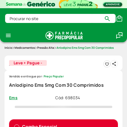
Procurar no site
Medicamentos
Pressão Alta
Anlodipino Ems 5mg Com 30 Comprimidos
Leve + Pague -
Vendido e entregue por:
Preço Popular
Anlodipino Ems 5mg Com 30 Comprimidos
Cód
:
698034
Ems
Combo Especial