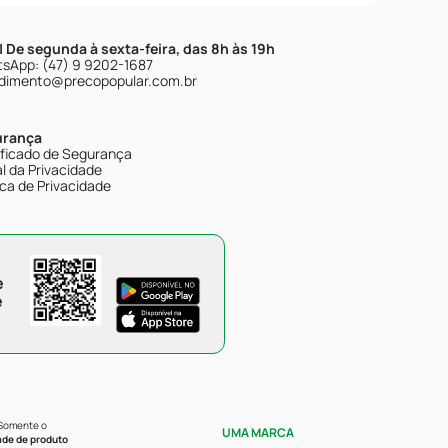
| De segunda à sexta-feira, das 8h às 19h
sApp: (47) 9 9202-1687
dimento@precopopular.com.br
urança
ificado de Segurança
l da Privacidade
ica de Privacidade
e
e
 Somente o
UMA MARCA
ade de produto