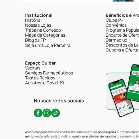
Institucional
Benefícios e P
História
Clube PP
Nossas Lojas
Convênios
Trabalhe Conosco
Programa Popular
Mapa de Categorias
Encarte de Ofer
Blog da PP
Dermaclub
Descontos de La
Seja uma Loja Parceira
Cupons e Oferta
Espaço Cuidar
Vacinas
Serviços Farmacêuticos
Testes Rápidos
Autoteste Covid-19
Nossas redes sociais
As informações contidas neste site não devem ser usadas para automedicação 
médico está apto a diagnosticar qualquer problema de saúde e prescrever o 