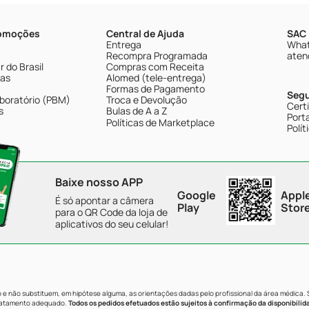
romoções
Central de Ajuda
SAC 
Entrega
What
Recompra Programada
aten
 do Brasil
Compras com Receita
tas
Alomed (tele-entrega)
Formas de Pagamento
Seg
boratório (PBM)
Troca e Devolução
Cert
s
Bulas de A a Z
Porta
Políticas de Marketplace
Polít
Baixe nosso APP
Google
Appl
É só apontar a câmera
Play
Stor
para o QR Code da loja de
aplicativos do seu celular!
e não substituem, em hipótese alguma, as orientações dadas pelo profissional da área médica.
tratamento adequado.
Todos os pedidos efetuados estão sujeitos à confirmação da disponibilid