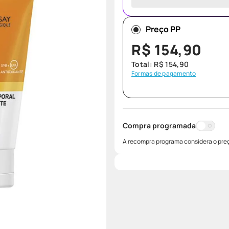
Preço PP
R$
154
,
90
Total:
R$
154
,
90
Formas de pagamento
Compra programada
A recompra programa considera o preç