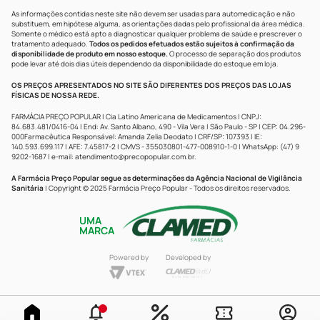
As informações contidas neste site não devem ser usadas para automedicação e não
substituem, em hipótese alguma, as orientações dadas pelo profissional da área médica.
Somente o médico está apto a diagnosticar qualquer problema de saúde e prescrever o
tratamento adequado.
Todos os pedidos efetuados estão sujeitos à confirmação da
disponibilidade de produto em nosso estoque.
O processo de separação dos produtos
pode levar até dois dias úteis dependendo da disponibilidade do estoque em loja.
OS PREÇOS APRESENTADOS NO SITE SÃO DIFERENTES DOS PREÇOS DAS LOJAS
FÍSICAS DE NOSSA REDE.
FARMÁCIA PREÇO POPULAR | Cia Latino Americana de Medicamentos | CNPJ:
84.683.481/0416-04 | End: Av. Santo Albano, 490 - Vila Vera | São Paulo - SP | CEP: 04.296-
000Farmacêutica Responsável: Amanda Zelia Deodato | CRF/SP: 107393 | IE:
140.593.699.117 | AFE: 7.45817-2 | CMVS - 355030801-477-008910-1-0 | WhatsApp: (47) 9
9202-1687 | e-mail:
atendimento@precopopular.com.br
.
A Farmácia Preço Popular segue as determinações da Agência Nacional de Vigilância
Sanitária
| Copyright © 2025 Farmácia Preço Popular - Todos os direitos reservados.
UMA
MARCA
Powered by
Developed by