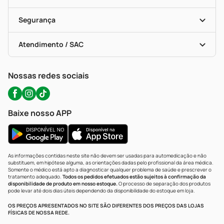
Descontos De Laboratório (PBM)
Compras Com Receita
Cupons E Ofertas
Alomed (tele-Entrega)
Vacinas
Formas De Pagamento
Serviços Farmacêuticos
Segurança
Troca E Devolução
Testes Rápidos
Bulas De A A Z
Autoteste Covid-19
Certificado De Segurança
Políticas De Marketplace
Portal Da Privacidade
Atendimento / SAC
Política De Privacidade
WhatsApp (47) 9202-1687
Atendimento@precopopular.com.br
Nossas redes sociais
Baixe nosso APP
As informações contidas neste site não devem ser usadas para automedicação e não
substituem, em hipótese alguma, as orientações dadas pelo profissional da área médica.
Somente o médico está apto a diagnosticar qualquer problema de saúde e prescrever o
tratamento adequado.
Todos os pedidos efetuados estão sujeitos à confirmação da
disponibilidade de produto em nosso estoque.
O processo de separação dos produtos
pode levar até dois dias úteis dependendo da disponibilidade do estoque em loja.
OS PREÇOS APRESENTADOS NO SITE SÃO DIFERENTES DOS PREÇOS DAS LOJAS
FÍSICAS DE NOSSA REDE.