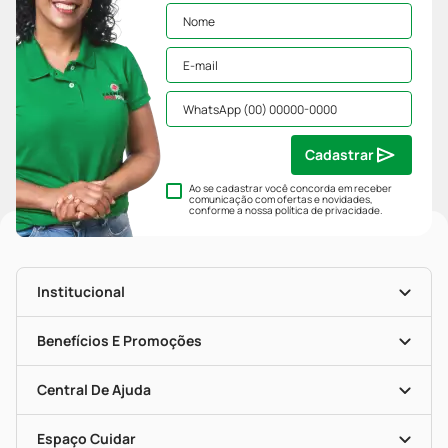
Cadastrar
Ao se cadastrar você concorda em receber
comunicação com ofertas e novidades,
conforme a nossa
política de privacidade
.
Institucional
História
Nossas Lojas
Benefícios E Promoções
Trabalhe Conosco
Mapa De Categorias
Clube PP
Blog Da PP
Convênios
Central De Ajuda
Seja Uma Loja Parceira
Programa Popular Do Brasil
Encarte De Ofertas
Entrega
Dermaclub
Recompra Programada
Espaço Cuidar