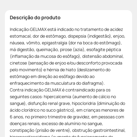
Descrição do produto
Indicação:GELMAX está indicado no tratamento de acidez
estomacal, dor de estômago, dispepsia (indigestão), enjoo,
náusea, vômito, epigastralgia (dor na boca do estômago),
má digestão, queimação, pirose (azia), esofagite péptica
(inflamação da mucosa do esôfago), distensão abdominal,
cinetose (sensação de enjoo e/ou desconforto provocada
pelo movimento) e hérnia de hiato (deslizamento do
estômago em direção ao esôfago devido ao
enfraquecimento da musculatura do diafragma).
Contra indicação:GELMAX é contraindicado para os
seguintes casos: hipercalcemia (aumento de cálcio no
sangue), disfunção renal grave, hipocloridria (diminuição do
ácido clorídrico no suco gástrico), em crianças menores de
6 anos, no primeiro trimestre de gravidez, em pessoas com
doenças renais, excesso de alumínio no sangue,
constipação (prisão de ventre), obstrução gastrointestinal,
hiperparatireoidismo (aumento do funcionamento da