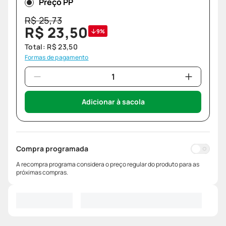
Preço PP
R$
25
,
73
R$
23
,
50
9%
Total:
R$
23
,
50
Formas de pagamento
Adicionar à sacola
Compra programada
A recompra programa considera o preço regular do produto para as
próximas compras.