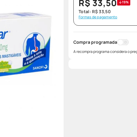
R$
33
,
50
19%
Total:
R$
33
,
50
Formas de pagamento
Compra programada
A recompra programa considera o preç