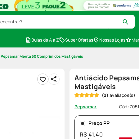
 encontrar?
Bulas de A a Z
Super Ofertas
Nossas Lojas
Mar
o Pepsamar Menta 50 Comprimidos Mastigáveis
Antiácido Pepsam
Mastigáveis
(
2
)
Cód
:
705
Pepsamar
Preço PP
R$
41
,
40