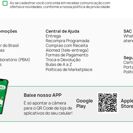
Ao se cadastrar você concorda em receber comunicação com
ofertas e novidades, conforme a nossa
política de privacidade
.
romoções
Central de Ajuda
SAC 
Entrega
What
Recompra Programada
aten
 do Brasil
Compras com Receita
tas
Alomed (tele-entrega)
Formas de Pagamento
Seg
boratório (PBM)
Troca e Devolução
Cert
s
Bulas de A a Z
Porta
Políticas de Marketplace
Polít
Baixe nosso APP
Google
Appl
É só apontar a câmera
Play
Stor
para o QR Code da loja de
aplicativos do seu celular!