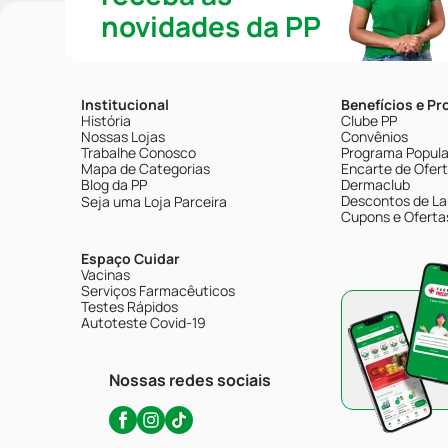
novidades da PP
Institucional
Benefícios e P
História
Clube PP
Nossas Lojas
Convênios
Trabalhe Conosco
Programa Popular
Mapa de Categorias
Encarte de Ofer
Blog da PP
Dermaclub
Descontos de La
Seja uma Loja Parceira
Cupons e Oferta
Espaço Cuidar
Vacinas
Serviços Farmacêuticos
Testes Rápidos
Autoteste Covid-19
Nossas redes sociais