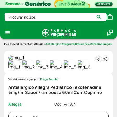
Procurar no site
Medicamentos
Alergia
Antialergico Allegra Pediátrico Fexofenadina 6mg/ml 
Vendido e entregue por:
Preço Popular
Antialergico Allegra Pediátrico Fexofenadina
6mg/ml Sabor Framboesa 60ml Com Copinho
Cód
:
744974
Allegra