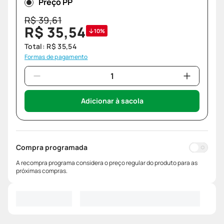
Preço PP
R$
39
,
61
R$
35
,
54
10%
Total:
R$
35
,
54
Formas de pagamento
Adicionar à sacola
Compra programada
A recompra programa considera o preço regular do produto para as
próximas compras.