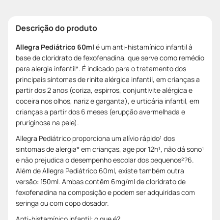
Descrição do produto
Allegra Pediátrico 60ml
é um anti-histamínico infantil à
base de cloridrato de fexofenadina, que serve como remédio
para alergia infantil*. É indicado para o tratamento dos
principais sintomas de rinite alérgica infantil, em crianças a
partir dos 2 anos (coriza, espirros, conjuntivite alérgica e
coceira nos olhos, nariz e garganta), e urticária infantil, em
crianças a partir dos 6 meses (erupção avermelhada e
pruriginosa na pele).
Allegra Pediátrico proporciona um alívio rápido¹ dos
sintomas de alergia* em crianças, age por 12h¹, não dá sono¹
e não prejudica o desempenho escolar dos pequenos²?6.
Além de Allegra Pediátrico 60ml, existe também outra
versão: 150ml. Ambas contêm 6mg/ml de cloridrato de
fexofenadina na composição e podem ser adquiridas com
seringa ou com copo dosador.
Anti-histamínico infantil: o que é?