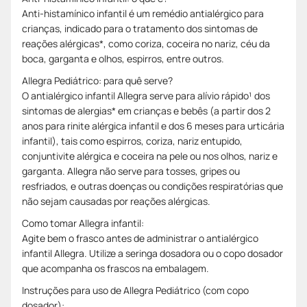
Anti-histamínico infantil é um remédio antialérgico para
crianças, indicado para o tratamento dos sintomas de
reações alérgicas*, como coriza, coceira no nariz, céu da
boca, garganta e olhos, espirros, entre outros.
Allegra Pediátrico: para quê serve?
O antialérgico infantil Allegra serve para alívio rápido¹ dos
sintomas de alergias* em crianças e bebês (a partir dos 2
anos para rinite alérgica infantil e dos 6 meses para urticária
infantil), tais como espirros, coriza, nariz entupido,
conjuntivite alérgica e coceira na pele ou nos olhos, nariz e
garganta. Allegra não serve para tosses, gripes ou
resfriados, e outras doenças ou condições respiratórias que
não sejam causadas por reações alérgicas.
Como tomar Allegra infantil:
Agite bem o frasco antes de administrar o antialérgico
infantil Allegra. Utilize a seringa dosadora ou o copo dosador
que acompanha os frascos na embalagem.
Instruções para uso de Allegra Pediátrico (com copo
dosador):