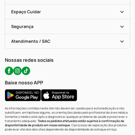
Seja Uma Loja Parceira
Programa Popular Do Brasil
Encarte De Ofertas
Entrega
Dermaclub
Recompra Programada
Espaço Cuidar
Descontos De Laboratório (PBM)
Compras Com Receita
Cupons E Ofertas
Alomed (tele-Entrega)
Vacinas
Formas De Pagamento
Serviços Farmacêuticos
Segurança
Troca E Devolução
Testes Rápidos
Bulas De A A Z
Autoteste Covid-19
Certificado De Segurança
Políticas De Marketplace
Portal Da Privacidade
Atendimento / SAC
Política De Privacidade
WhatsApp (47) 9202-1687
Atendimento@precopopular.com.br
Nossas redes sociais
Baixe nosso APP
As informações contidas neste site não devem ser usadas para automedicação e não
substituem, em hipótese alguma, as orientações dadas pelo profissional da área médica.
Somente o médico está apto a diagnosticar qualquer problema de saúde e prescrever o
tratamento adequado.
Todos os pedidos efetuados estão sujeitos à confirmação da
disponibilidade de produto em nosso estoque.
O processo de separação dos produtos
pode levar até dois dias úteis dependendo da disponibilidade do estoque em loja.