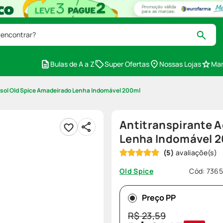
 encontrar?
Bulas de A a Z
Super Ofertas
Nossas Lojas
Mar
ssol Old Spice Amadeirado Lenha Indomável 200ml
Antitranspirante 
Lenha Indomável 
(
5
)
Cód
:
7365
Old Spice
Preço PP
R$
23
,
59