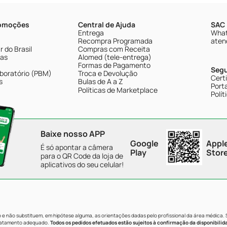
romoções
Central de Ajuda
SAC 
Entrega
What
Recompra Programada
aten
 do Brasil
Compras com Receita
tas
Alomed (tele-entrega)
Formas de Pagamento
Seg
boratório (PBM)
Troca e Devolução
Cert
s
Bulas de A a Z
Porta
Políticas de Marketplace
Polít
Baixe nosso APP
Google
Appl
É só apontar a câmera
Play
Stor
para o QR Code da loja de
aplicativos do seu celular!
e não substituem, em hipótese alguma, as orientações dadas pelo profissional da área médica.
tratamento adequado.
Todos os pedidos efetuados estão sujeitos à confirmação da disponibilid