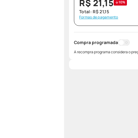
R$
21
,
15
10%
Total:
R$
21
,
15
Formas de pagamento
Compra programada
A recompra programa considera o preç