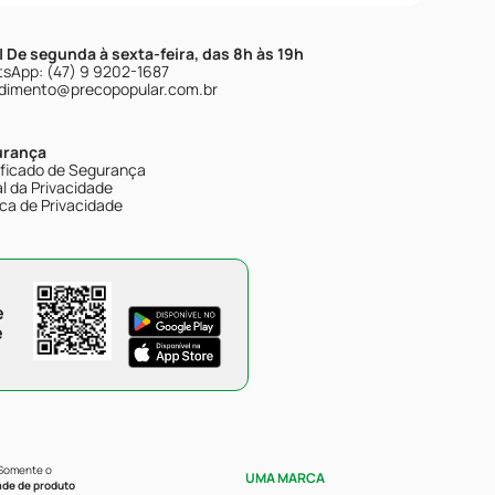
| De segunda à sexta-feira, das 8h às 19h
sApp: (47) 9 9202-1687
dimento@precopopular.com.br
urança
ificado de Segurança
l da Privacidade
ica de Privacidade
e
e
 Somente o
UMA MARCA
ade de produto