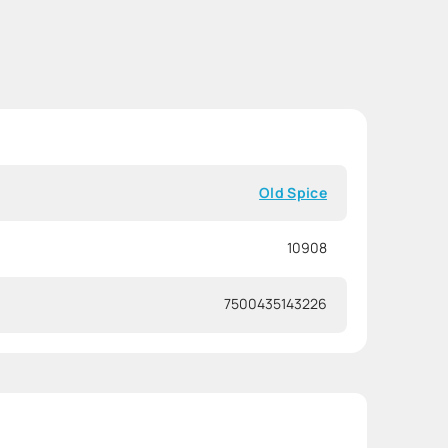
Old Spice
10908
7500435143226