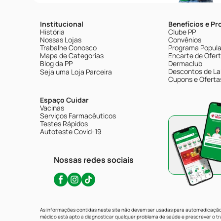
Institucional
Benefícios e P
História
Clube PP
Nossas Lojas
Convênios
Trabalhe Conosco
Programa Popular
Mapa de Categorias
Encarte de Ofer
Blog da PP
Dermaclub
Descontos de La
Seja uma Loja Parceira
Cupons e Oferta
Espaço Cuidar
Vacinas
Serviços Farmacêuticos
Testes Rápidos
Autoteste Covid-19
Nossas redes sociais
As informações contidas neste site não devem ser usadas para automedicação 
médico está apto a diagnosticar qualquer problema de saúde e prescrever o 