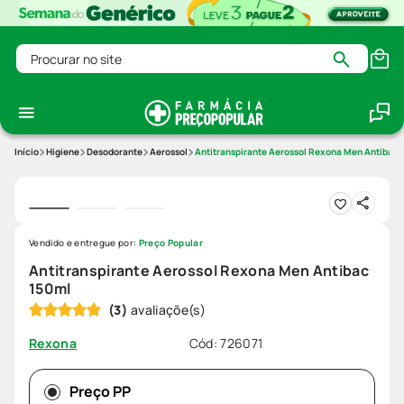
Procurar no site
Higiene
Desodorante
Aerossol
Antitranspirante Aerossol Rexona Men Antibac 
Vendido e entregue por:
Preço Popular
Antitranspirante Aerossol Rexona Men Antibac
150ml
(
3
)
Cód
:
726071
Rexona
Preço PP