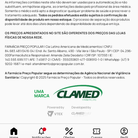
As informações contidas neste site não devem ser usadas para automedicação e não
substituem, em hipótese alguma, as orientações dadas pelo profissional da área médica.
Somente o médico está apto a diagnosticar qualquer problema de saúde e prescrever o
tratamento adequado.
Todos os pedidos efetuados estão sujeitos à confirmação da
disponibilidade de produto em nosso estoque.
O processo de separação dos produtos
pode levar até dois dias úteis dependendo da disponibilidade do estoque em loja.
OS PREÇOS APRESENTADOS NO SITE SÃO DIFERENTES DOS PREÇOS DAS LOJAS
FÍSICAS DE NOSSA REDE.
FARMÁCIA PREÇO POPULAR | Cia Latino Americana de Medicamentos | CNPJ:
84.683.481/0416-04 | End: Av. Santo Albano, 490 - Vila Vera | São Paulo - SP | CEP: 04.296-
000Farmacêutica Responsável: Amanda Zelia Deodato | CRF/SP: 107393 | IE:
140.593.699.117 | AFE: 7.45817-2 | CMVS - 355030801-477-008910-1-0 | WhatsApp: (47) 9
9202-1687 | e-mail:
atendimento@precopopular.com.br
.
A Farmácia Preço Popular segue as determinações da Agência Nacional de Vigilância
Sanitária
| Copyright © 2025 Farmácia Preço Popular - Todos os direitos reservados.
UMA
MARCA
Powered by
Developed by
Home
Notificações
Ofertas
Cupons
Perfil