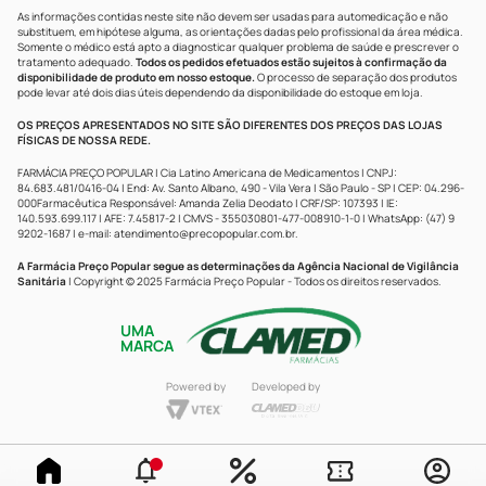
As informações contidas neste site não devem ser usadas para automedicação e não
substituem, em hipótese alguma, as orientações dadas pelo profissional da área médica.
Somente o médico está apto a diagnosticar qualquer problema de saúde e prescrever o
tratamento adequado.
Todos os pedidos efetuados estão sujeitos à confirmação da
disponibilidade de produto em nosso estoque.
O processo de separação dos produtos
pode levar até dois dias úteis dependendo da disponibilidade do estoque em loja.
OS PREÇOS APRESENTADOS NO SITE SÃO DIFERENTES DOS PREÇOS DAS LOJAS
FÍSICAS DE NOSSA REDE.
FARMÁCIA PREÇO POPULAR | Cia Latino Americana de Medicamentos | CNPJ:
84.683.481/0416-04 | End: Av. Santo Albano, 490 - Vila Vera | São Paulo - SP | CEP: 04.296-
000Farmacêutica Responsável: Amanda Zelia Deodato | CRF/SP: 107393 | IE:
140.593.699.117 | AFE: 7.45817-2 | CMVS - 355030801-477-008910-1-0 | WhatsApp: (47) 9
9202-1687 | e-mail:
atendimento@precopopular.com.br
.
A Farmácia Preço Popular segue as determinações da Agência Nacional de Vigilância
Sanitária
| Copyright © 2025 Farmácia Preço Popular - Todos os direitos reservados.
UMA
MARCA
Powered by
Developed by