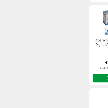
•
Umidificadores de ar
;
•
Carregadores
.
Viu só quantas opções? Então, explore todos os produt
sua família!
Aparelh
Digital
R
4
x de