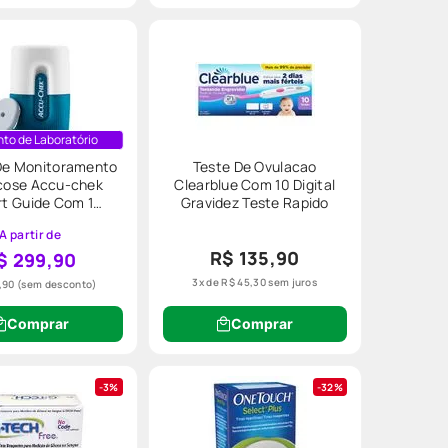
cisa não deixar faltar nada para a
to de Laboratório
De Monitoramento
Teste De Ovulacao
icose Accu-chek
Clearblue Com 10 Digital
t Guide Com 1
Gravidez Teste Rapido
Aplicador
A partir de
R$ 135,90
$ 299,90
3
x de
R$
45
,
30
sem juros
,90
(sem desconto)
Comprar
Comprar
3%
32%