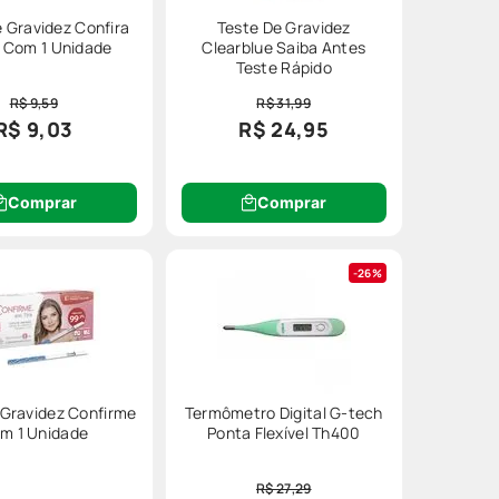
 Gravidez Confira
Teste De Gravidez
c Com 1 Unidade
Clearblue Saiba Antes
Teste Rápido
R$ 9,59
R$ 31,99
R$ 9,03
R$ 24,95
ser necessário fazer a
aplicação da
Comprar
Comprar
26%
ar nada!
 Gravidez Confirme
Termômetro Digital G-tech
não possuem diferenças entre si.
m 1 Unidade
Ponta Flexível Th400
R$ 27,29
 família com a Preço Popular!