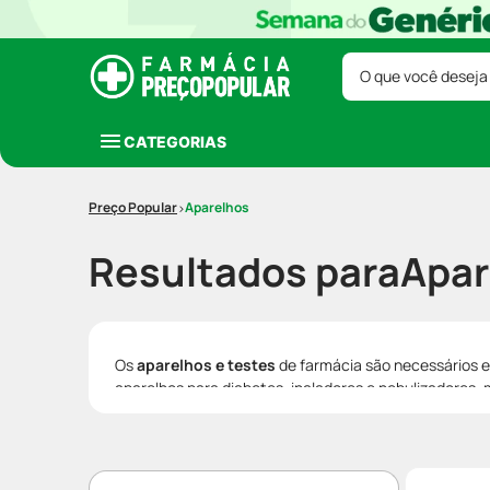
O que você deseja
CATEGORIAS
Aparelhos
Resultados para
Apar
Os
aparelhos e testes
de farmácia são necessários em
aparelhos para diabetes, inaladores e nebulizadores,
bem-estar.
Aqui na
Preço Popular
, você vai encontrar as melhore