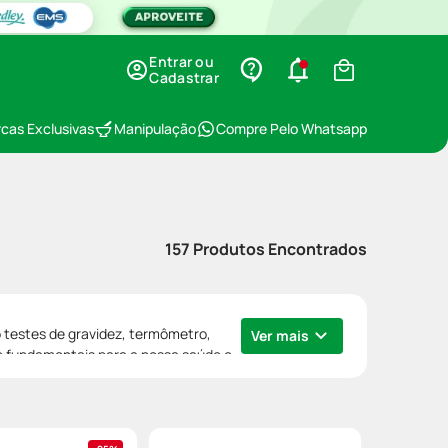
Entrar ou
Cadastrar
cas Exclusivas
Manipulação
Compre Pelo Whatsapp
157
Produtos Encontrados
o testes de gravidez, termômetro,
Ver mais
ão fundamentais para a nossa saúde e
 opções e garanta o que você precisa!