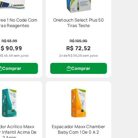
ree 1 No Code Com
Onetouch Select Plus 50
iras Reagentes
Tiras Teste
R$ 93,99
R$ 105,90
$ 90,99
R$ 72,52
R$
45
,
49
sem juros
2
x de
R$
36
,
26
sem juros
Comprar
Comprar
or Acrilico Maxx
Espacador Maxx Chamber
Infantil Acima De
Baby Com 1 De 0 A 2
2 Anos