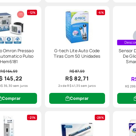
12%
6%
os disponíveis nesta seção do nosso site e compre tudo o que você pre
Descon
o Omron Pressao
G-tech Lite Auto Code
Sensor 
 Automatico Pulso
Tiras Com 50 Unidades
De Gl
Hem6181
Smar
R$ 164,59
R$ 87,59
$ 145,22
R$ 82,71
R
R$
36
,
30
sem juros
2
x de
R$
41
,
35
sem juros
R$ 299
Comprar
Comprar
21%
28%