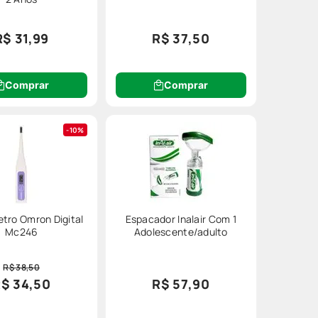
R$ 31,99
R$ 37,50
Comprar
Comprar
10%
tro Omron Digital
Espacador Inalair Com 1
Mc246
Adolescente/adulto
R$ 38,50
$ 34,50
R$ 57,90