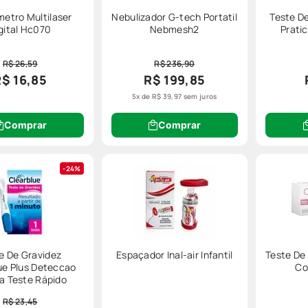
etro Multilaser
Nebulizador G-tech Portatil
Teste De
gital Hc070
Nebmesh2
Prati
R$ 26,59
R$ 236,90
R$ 16,85
R$ 199,85
5
x de
R$
39
,
97
sem juros
sempre
monitorar seus níveis de glicemia
. Em certas ocasiões, pode 
elhores e confiáveis:
Comprar
Comprar
24%
de uma forma efetiva. Confira os produtos disponíveis e não deixe falt
e De Gravidez
Espaçador Inal-air Infantil
Teste De
dos para medicação dos pulmões. Em geral, eles são a mesma coisa e 
ue Plus Deteccao
Co
 e seus acessórios.
a Teste Rápido
R$ 23,45
os disponíveis na nossa loja. Garanta a proteção e o tratamento da sua