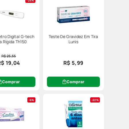
 ALCANCE
25%
 Quer saber mais sobre o que você vai
ro Digital G-tech
Teste De Gravidez Em Tira
ular você acha métodos sensíveis que
a Rígida Th150
Lunis
R$ 25,55
R$ 19,04
R$ 5,99
Comprar
Comprar
avidez até seis dias antes do atraso
6%
22%
ar febre e demais variações de