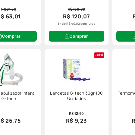
R$ 81,50
R$ 150,09
$ 63,01
R$ 120,07
3
x de
R$
40
,
02
sem juros
Comprar
Comprar
28%
Nebulizador Infantil
Lancetas G-tech 30gr 100
Termome
G-tech
Unidades
R$ 12,90
$ 26,75
R$ 9,23
R