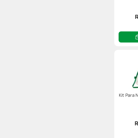
R
Kit Para 
R