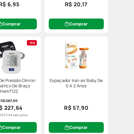
R$ 6,95
R$ 20,17
tica e rápida, sem precisar se
Comprar
Comprar
15%
nitores de pressão arterial
 De Pressão Omron
Espaçador Inal-air Baby De
ático De Braço
0 A 2 Anos
Hem7122
R$ 267,59
macinha não vai ficar desfalcada.
$ 227,64
R$ 57,90
R$
37
,
94
sem juros
Comprar
Comprar