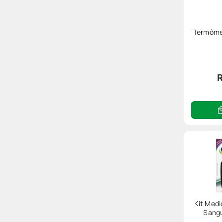
Termômet
R
Kit Medi
Sangu