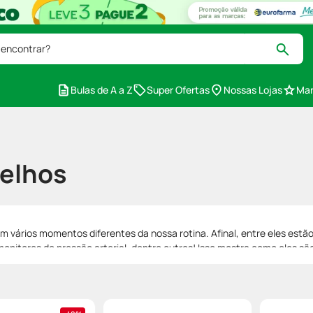
 encontrar?
Bulas de A a Z
Super Ofertas
Nossas Lojas
Mar
elhos
 vários momentos diferentes da nossa rotina. Afinal, entre eles estã
 monitores de pressão arterial, dentre outros! Isso mostra como eles s
s ofertas em diversos aparelhos e testes de farmácia. Confira todas as