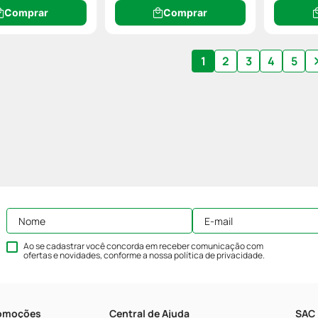
Comprar
Comprar
1
2
3
4
5
Ao se cadastrar você concorda em receber comunicação com
ofertas e novidades, conforme a nossa
política de privacidade
.
romoções
Central de Ajuda
SAC 