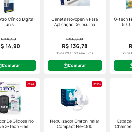
ro Clínico Digital
Caneta Novopen 4 Para
G-tech F
Lunis
Aplicação De Insulina
50 T
R$ 18,90
R$ 189,90
$ 14,90
R$ 136,78
R
3
x de
R$
45
,
59
sem juros
2
x de
Comprar
Comprar
23%
20%
dor De Glicose No
Nebulizador Omron Inalar
Espaçad
e G-tech Free
Compact Ne-c810
Chamber 