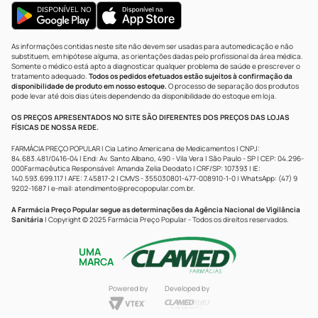
As informações contidas neste site não devem ser usadas para automedicação e não
substituem, em hipótese alguma, as orientações dadas pelo profissional da área médica.
Somente o médico está apto a diagnosticar qualquer problema de saúde e prescrever o
tratamento adequado.
Todos os pedidos efetuados estão sujeitos à confirmação da
disponibilidade de produto em nosso estoque.
O processo de separação dos produtos
pode levar até dois dias úteis dependendo da disponibilidade do estoque em loja.
OS PREÇOS APRESENTADOS NO SITE SÃO DIFERENTES DOS PREÇOS DAS LOJAS
FÍSICAS DE NOSSA REDE.
FARMÁCIA PREÇO POPULAR | Cia Latino Americana de Medicamentos | CNPJ:
84.683.481/0416-04 | End: Av. Santo Albano, 490 - Vila Vera | São Paulo - SP | CEP: 04.296-
000Farmacêutica Responsável: Amanda Zelia Deodato | CRF/SP: 107393 | IE:
140.593.699.117 | AFE: 7.45817-2 | CMVS - 355030801-477-008910-1-0 | WhatsApp: (47) 9
9202-1687 | e-mail:
atendimento@precopopular.com.br
.
A Farmácia Preço Popular segue as determinações da Agência Nacional de Vigilância
Sanitária
| Copyright © 2025 Farmácia Preço Popular - Todos os direitos reservados.
UMA
MARCA
Powered by
Developed by