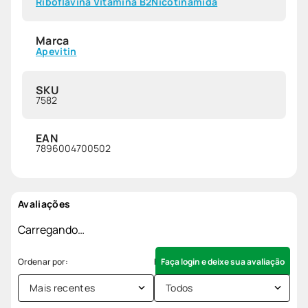
Riboflavina Vitamina B2
Nicotinamida
Marca
Apevitin
SKU
7582
EAN
7896004700502
Avaliações
Carregando…
Faça login e deixe sua avaliação
Mais recentes
Todos