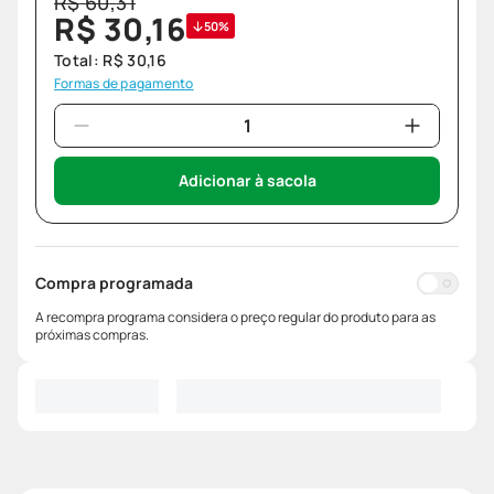
R$
60
,
31
R$
30
,
16
50%
Total:
R$
30
,
16
Formas de pagamento
Adicionar à sacola
Compra programada
A recompra programa considera o preço regular do produto para as
próximas compras.