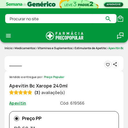
Procurar no site
Medicamentos
Vitaminas e Suplementos
Estimulante de Apetite
Apevitin Bc X
Vendido e entregue por:
Preço Popular
Apevitin Bc Xarope 240ml
(
3
)
Cód
:
619566
Apevitin
Preço PP