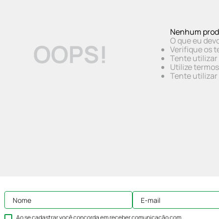
Nenhum prod
O que eu devo
OOPS!
Verifique os t
Tente utiliza
Utilize termo
Tente utiliza
Ao se cadastrar você concorda em receber comunicação com