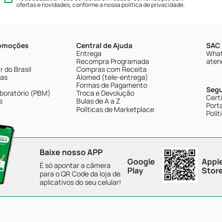
ofertas e novidades, conforme a nossa
política de privacidade
.
romoções
Central de Ajuda
SAC 
Entrega
What
Recompra Programada
aten
 do Brasil
Compras com Receita
tas
Alomed (tele-entrega)
Formas de Pagamento
Seg
boratório (PBM)
Troca e Devolução
Cert
s
Bulas de A a Z
Porta
Políticas de Marketplace
Polít
Baixe nosso APP
Google
Appl
É só apontar a câmera
Play
Stor
para o QR Code da loja de
aplicativos do seu celular!