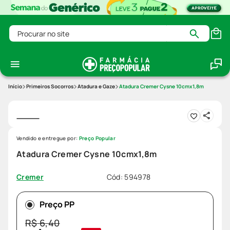
Procurar no site
Primeiros Socorros
Atadura e Gaze
Atadura Cremer Cysne 10cmx1,8m
Vendido e entregue por:
Preço Popular
Atadura Cremer Cysne 10cmx1,8m
Cód
:
594978
Cremer
Preço PP
R$
6
,
40