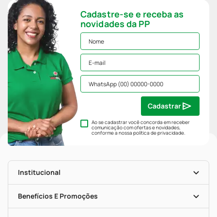
Cadastre-se e receba as
novidades da PP
Cadastrar
Ao se cadastrar você concorda em receber
comunicação com ofertas e novidades,
conforme a nossa
política de privacidade
.
Institucional
História
Nossas Lojas
Benefícios E Promoções
Trabalhe Conosco
Mapa De Categorias
Clube PP