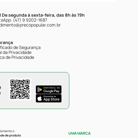
| De segunda à sexta-feira, das 8h às 19h
sApp: (47) 9 9202-1687
dimento@precopopular.com.br
urança
ificado de Segurança
l da Privacidade
ica de Privacidade
e
e
 Somente o
UMA MARCA
ade de produto