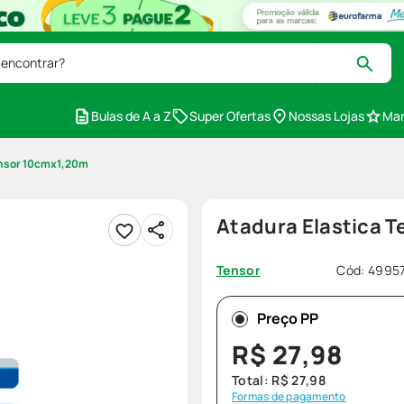
 encontrar?
Bulas de A a Z
Super Ofertas
Nossas Lojas
Mar
ensor 10cmx1,20m
Atadura Elastica 
Cód
:
4995
Tensor
Preço PP
R$
27
,
98
Total:
R$
27
,
98
Formas de pagamento