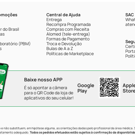
romoções
Central de Ajuda
SAC 
Entrega
What
Recompra Programada
aten
 do Brasil
Compras com Receita
tas
Alomed (tele-entrega)
Formas de Pagamento
Seg
boratório (PBM)
Troca e Devolução
Cert
s
Bulas de A a Z
Porta
Políticas de Marketplace
Polít
Baixe nosso APP
Google
Appl
É só apontar a câmera
Play
Stor
para o QR Code da loja de
aplicativos do seu celular!
e não substituem, em hipótese alguma, as orientações dadas pelo profissional da área médica.
tratamento adequado.
Todos os pedidos efetuados estão sujeitos à confirmação da disponibilid