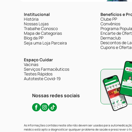
Institucional
Benefícios e P
História
Clube PP
Nossas Lojas
Convênios
Trabalhe Conosco
Programa Popular
Mapa de Categorias
Encarte de Ofer
Blog da PP
Dermaclub
Descontos de La
Seja uma Loja Parceira
Cupons e Oferta
Espaço Cuidar
Vacinas
Serviços Farmacêuticos
Testes Rápidos
Autoteste Covid-19
Nossas redes sociais
As informações contidas neste site não devem ser usadas para automedicação 
médico está apto a diagnosticar qualquer problema de saúde e prescrever o 