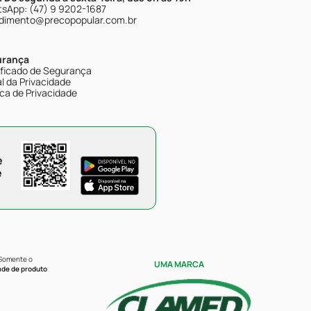
sApp: (47) 9 9202-1687
dimento@precopopular.com.br
urança
ificado de Segurança
l da Privacidade
ica de Privacidade
e
e
 Somente o
UMA MARCA
ade de produto