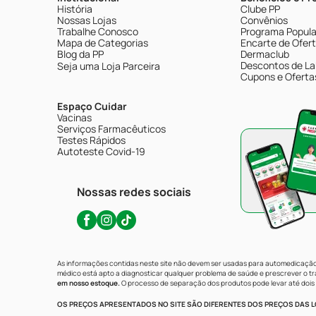
História
Clube PP
Nossas Lojas
Convênios
Trabalhe Conosco
Programa Popular
Mapa de Categorias
Encarte de Ofer
Blog da PP
Dermaclub
Descontos de La
Seja uma Loja Parceira
Cupons e Oferta
Espaço Cuidar
Vacinas
Serviços Farmacêuticos
Testes Rápidos
Autoteste Covid-19
Nossas redes sociais
As informações contidas neste site não devem ser usadas para automedicação 
médico está apto a diagnosticar qualquer problema de saúde e prescrever o 
em nosso estoque.
O processo de separação dos produtos pode levar até dois 
OS PREÇOS APRESENTADOS NO SITE SÃO DIFERENTES DOS PREÇOS DAS LO