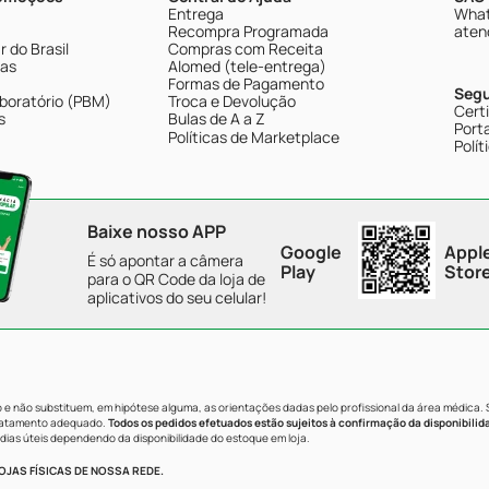
Entrega
What
Recompra Programada
aten
 do Brasil
Compras com Receita
tas
Alomed (tele-entrega)
Formas de Pagamento
Seg
boratório (PBM)
Troca e Devolução
Cert
s
Bulas de A a Z
Porta
Políticas de Marketplace
Polít
Baixe nosso APP
Google
Appl
É só apontar a câmera
Play
Stor
para o QR Code da loja de
aplicativos do seu celular!
e não substituem, em hipótese alguma, as orientações dadas pelo profissional da área médica.
tratamento adequado.
Todos os pedidos efetuados estão sujeitos à confirmação da disponibilid
dias úteis dependendo da disponibilidade do estoque em loja.
JAS FÍSICAS DE NOSSA REDE.