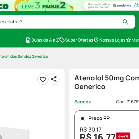
 encontrar?
Bulas de A a Z
Super Ofertas
Nossas Lojas
Mar
mprimidos Sandoz Generico
Atenolol 50mg Co
Generico
Cód
:
71678
Sandoz
Preço PP
R$
30
,
17
R$
16
,
77
44%