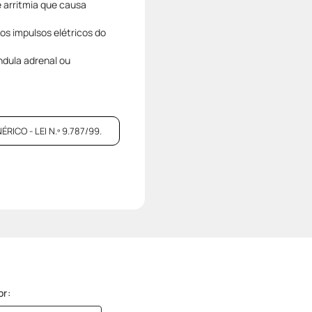
e arritmia que causa
os impulsos elétricos do
dula adrenal ou
CO - LEI N.º 9.787/99.