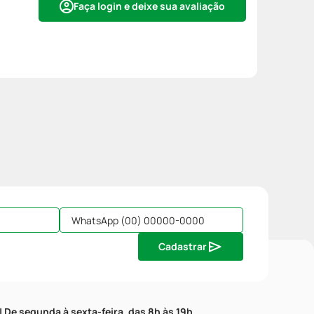
Faça login e deixe sua avaliação
Cadastrar
| De segunda à sexta-feira, das 8h às 19h