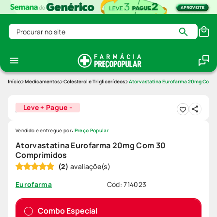
Procurar no site
Medicamentos
Colesterol e Triglicerídeos
Atorvastatina Eurofarma 20mg Com 
Leve + Pague -
Vendido e entregue por:
Preço Popular
Atorvastatina Eurofarma 20mg Com 30
Comprimidos
(
2
)
Cód
:
714023
Eurofarma
Combo Especial