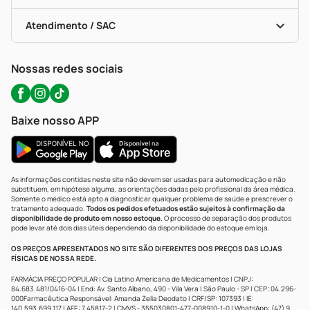
Troca E Devolução
Testes Rápidos
Bulas De A A Z
Autoteste Covid-19
Certificado De Segurança
Políticas De Marketplace
Portal Da Privacidade
Atendimento / SAC
Política De Privacidade
WhatsApp (47) 9202-1687
Atendimento@precopopular.com.br
Nossas redes sociais
Baixe nosso APP
As informações contidas neste site não devem ser usadas para automedicação e não
substituem, em hipótese alguma, as orientações dadas pelo profissional da área médica.
Somente o médico está apto a diagnosticar qualquer problema de saúde e prescrever o
tratamento adequado.
Todos os pedidos efetuados estão sujeitos à confirmação da
disponibilidade de produto em nosso estoque.
O processo de separação dos produtos
pode levar até dois dias úteis dependendo da disponibilidade do estoque em loja.
OS PREÇOS APRESENTADOS NO SITE SÃO DIFERENTES DOS PREÇOS DAS LOJAS
FÍSICAS DE NOSSA REDE.
FARMÁCIA PREÇO POPULAR | Cia Latino Americana de Medicamentos | CNPJ:
84.683.481/0416-04 | End: Av. Santo Albano, 490 - Vila Vera | São Paulo - SP | CEP: 04.296-
000Farmacêutica Responsável: Amanda Zelia Deodato | CRF/SP: 107393 | IE:
140.593.699.117 | AFE: 7.45817-2 | CMVS - 355030801-477-008910-1-0 | WhatsApp: (47) 9