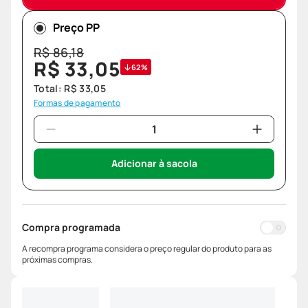
Preço PP
R$
86
,
18
R$
33
,
05
62%
Total:
R$
33
,
05
Formas de pagamento
Adicionar à sacola
Compra programada
A recompra programa considera o preço regular do produto para as
próximas compras.