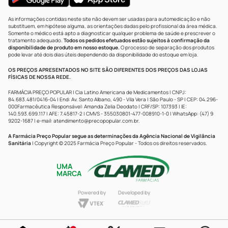
As informações contidas neste site não devem ser usadas para automedicação e não
substituem, em hipótese alguma, as orientações dadas pelo profissional da área médica.
Somente o médico está apto a diagnosticar qualquer problema de saúde e prescrever o
tratamento adequado.
Todos os pedidos efetuados estão sujeitos à confirmação da
disponibilidade de produto em nosso estoque.
O processo de separação dos produtos
pode levar até dois dias úteis dependendo da disponibilidade do estoque em loja.
OS PREÇOS APRESENTADOS NO SITE SÃO DIFERENTES DOS PREÇOS DAS LOJAS
FÍSICAS DE NOSSA REDE.
FARMÁCIA PREÇO POPULAR | Cia Latino Americana de Medicamentos | CNPJ:
84.683.481/0416-04 | End: Av. Santo Albano, 490 - Vila Vera | São Paulo - SP | CEP: 04.296-
000Farmacêutica Responsável: Amanda Zelia Deodato | CRF/SP: 107393 | IE:
140.593.699.117 | AFE: 7.45817-2 | CMVS - 355030801-477-008910-1-0 | WhatsApp: (47) 9
9202-1687 | e-mail:
atendimento@precopopular.com.br
.
A Farmácia Preço Popular segue as determinações da Agência Nacional de Vigilância
Sanitária
| Copyright © 2025 Farmácia Preço Popular - Todos os direitos reservados.
UMA
MARCA
Powered by
Developed by