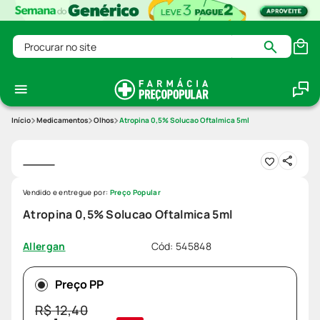
Procurar no site
Medicamentos
Olhos
Atropina 0,5% Solucao Oftalmica 5ml
Vendido e entregue por:
Preço Popular
Atropina 0,5% Solucao Oftalmica 5ml
Cód
:
545848
Allergan
Preço PP
R$
12
,
40