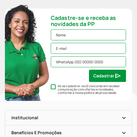
Cadastre-se e receba as
novidades da PP
Cadastrar
Ao se cadastrar você concorda em receber
comunicação com ofertas e novidades,
conforme a nossa
política de privacidade
.
Institucional
História
Nossas Lojas
Benefícios E Promoções