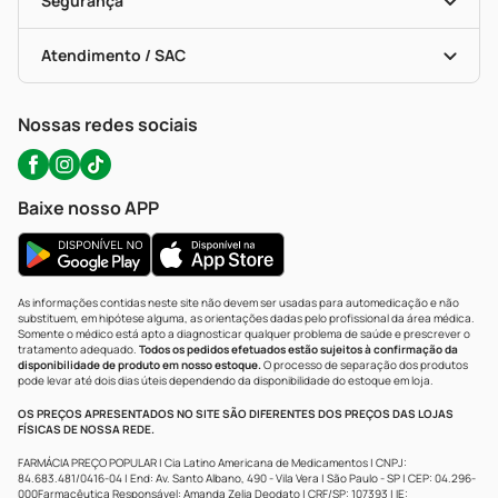
Segurança
Troca E Devolução
Testes Rápidos
Bulas De A A Z
Autoteste Covid-19
Certificado De Segurança
Políticas De Marketplace
Portal Da Privacidade
Atendimento / SAC
Política De Privacidade
WhatsApp (47) 9202-1687
Atendimento@precopopular.com.br
Nossas redes sociais
Baixe nosso APP
As informações contidas neste site não devem ser usadas para automedicação e não
substituem, em hipótese alguma, as orientações dadas pelo profissional da área médica.
Somente o médico está apto a diagnosticar qualquer problema de saúde e prescrever o
tratamento adequado.
Todos os pedidos efetuados estão sujeitos à confirmação da
disponibilidade de produto em nosso estoque.
O processo de separação dos produtos
pode levar até dois dias úteis dependendo da disponibilidade do estoque em loja.
OS PREÇOS APRESENTADOS NO SITE SÃO DIFERENTES DOS PREÇOS DAS LOJAS
FÍSICAS DE NOSSA REDE.
FARMÁCIA PREÇO POPULAR | Cia Latino Americana de Medicamentos | CNPJ:
84.683.481/0416-04 | End: Av. Santo Albano, 490 - Vila Vera | São Paulo - SP | CEP: 04.296-
000Farmacêutica Responsável: Amanda Zelia Deodato | CRF/SP: 107393 | IE: