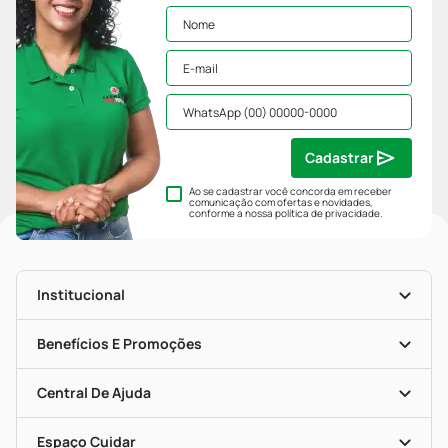
Cadastrar
Ao se cadastrar você concorda em receber
comunicação com ofertas e novidades,
conforme a nossa
política de privacidade
.
Institucional
História
Nossas Lojas
Benefícios E Promoções
Trabalhe Conosco
Mapa De Categorias
Clube PP
Blog Da PP
Convênios
Central De Ajuda
Seja Uma Loja Parceira
Programa Popular Do Brasil
Encarte De Ofertas
Entrega
Dermaclub
Recompra Programada
Espaço Cuidar