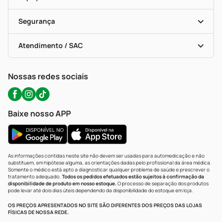
Descontos De Laboratório (PBM)
Compras Com Receita
Cupons E Ofertas
Alomed (tele-Entrega)
Vacinas
Formas De Pagamento
Serviços Farmacêuticos
Segurança
Troca E Devolução
Testes Rápidos
Bulas De A A Z
Autoteste Covid-19
Certificado De Segurança
Políticas De Marketplace
Portal Da Privacidade
Atendimento / SAC
Política De Privacidade
WhatsApp (47) 9202-1687
Atendimento@precopopular.com.br
Nossas redes sociais
Baixe nosso APP
As informações contidas neste site não devem ser usadas para automedicação e não
substituem, em hipótese alguma, as orientações dadas pelo profissional da área médica.
Somente o médico está apto a diagnosticar qualquer problema de saúde e prescrever o
tratamento adequado.
Todos os pedidos efetuados estão sujeitos à confirmação da
disponibilidade de produto em nosso estoque.
O processo de separação dos produtos
pode levar até dois dias úteis dependendo da disponibilidade do estoque em loja.
OS PREÇOS APRESENTADOS NO SITE SÃO DIFERENTES DOS PREÇOS DAS LOJAS
FÍSICAS DE NOSSA REDE.