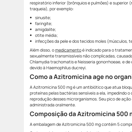
respiratório inferior (brônquios e pulmões) e superior (n
traqueia), por exemplo:
sinusite;
faringite;
amigdalite;
otite média;
infecções da pele e dos tecidos moles (músculos, t
Além disso, o
medicamento
é indicado para o tratame
sexualmente transmissíveis não complicadas, causada
Chlamydia trachomatis e Neisseria gonorrhoeae, e de 
devido à Haemophilus ducreyi.
Como a Azitromicina age no orga
A Azitromicina 500 mg é um antibiótico que atua blo
proteínas pelas bactérias sensíveis a ela, impedindo o
reprodução desses microrganismos. Seu pico de ação é
administrada oralmente.
Composição da Azitromicina 500
A embalagem de Azitromicina 500 mg contém 5 comp