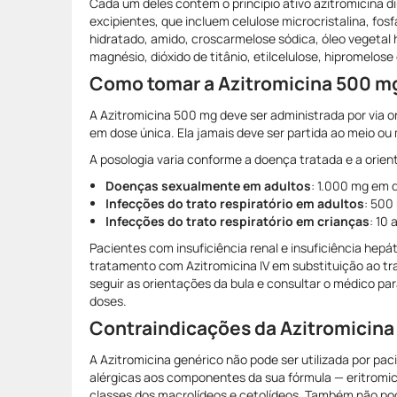
Cada um deles contém o princípio ativo azitromicina d
excipientes, que incluem celulose microcristalina, fosf
hidratado, amido, croscarmelose sódica, óleo vegetal
magnésio, dióxido de titânio, etilcelulose, hipromelose
Como tomar a Azitromicina 500 m
A Azitromicina 500 mg deve ser administrada por via o
em dose única. Ela jamais deve ser partida ao meio ou
A posologia varia conforme a doença tratada e a orie
Doenças sexualmente em adultos
: 1.000 mg em 
Infecções do trato respiratório em adultos
: 500
Infecções do trato respiratório em crianças
: 10
Pacientes com insuficiência renal e insuficiência hepá
tratamento com Azitromicina IV em substituição ao 
seguir as orientações da bula e consultar o médico par
doses.
Contraindicações da Azitromicin
A Azitromicina genérico não pode ser utilizada por pa
alérgicas aos componentes da sua fórmula — eritromi
classes dos macrolídeos e cetolídeos. Também não p