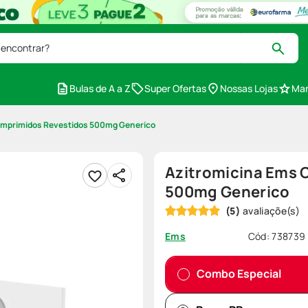
 encontrar?
Bulas de A a Z
Super Ofertas
Nossas Lojas
Mar
omprimidos Revestidos 500mg Generico
Azitromicina Ems 
500mg Generico
(
5
)
Cód
:
738739
Ems
Combo Especial