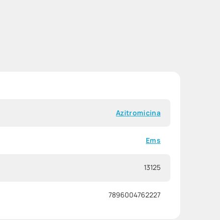
Azitromicina
Ems
13125
7896004762227