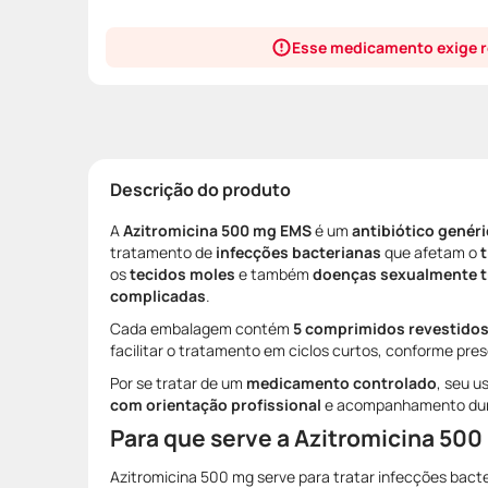
Esse medicamento exige r
Descrição do produto
A
Azitromicina 500 mg EMS
é um
antibiótico genér
tratamento de
infecções bacterianas
que afetam o
t
os
tecidos moles
e também
doenças sexualmente t
complicadas
.
Cada embalagem contém
5 comprimidos revestido
facilitar o tratamento em ciclos curtos, conforme pre
Por se tratar de um
medicamento controlado
, seu u
com orientação profissional
e acompanhamento dura
Para que serve a Azitromicina 50
Azitromicina 500 mg serve para tratar infecções bact