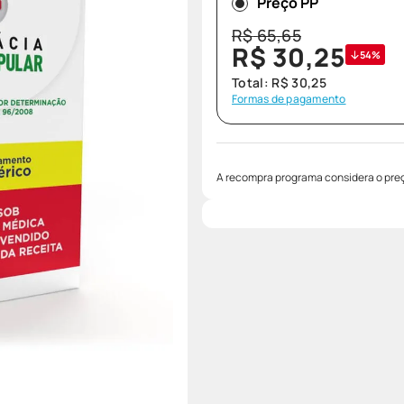
Preço PP
R$
65
,
65
R$
30
,
25
54%
Total:
R$
30
,
25
Formas de pagamento
A recompra programa considera o preç