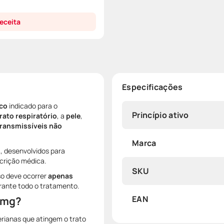
eceita
Especificações
ico
indicado para o
Princípio ativo
rato respiratório
, a
pele
,
ransmissíveis não
Marca
s
, desenvolvidos para
scrição médica.
SKU
so deve ocorrer
apenas
nte todo o tratamento.
EAN
0 mg?
erianas que atingem o trato