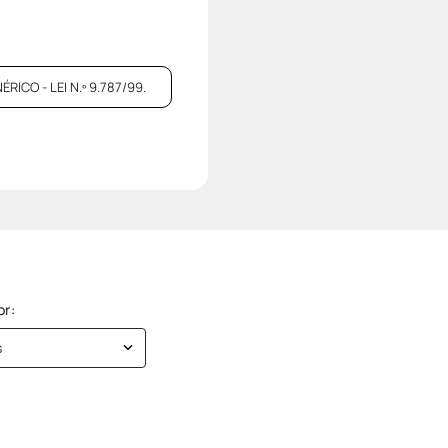
CO - LEI N.º 9.787/99.
s