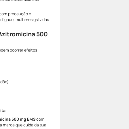
 com precaução e
fígado, mulheres grávidas
 Azitromicina 500
dem ocorrer efeitos
idão).
ita.
micina 500 mg EMS
com
a marca que cuida da sua