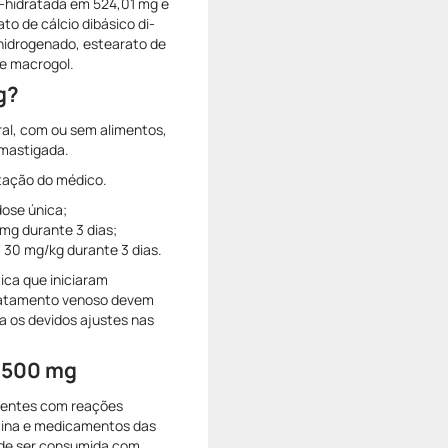
i-hidratada em 524,01 mg e
ato de cálcio dibásico di-
 hidrogenado, estearato de
 e macrogol.
g?
ral, com ou sem alimentos,
 mastigada.
ntação do médico.
dose única;
 mg durante 3 dias;
 a 30 mg/kg durante 3 dias.
tica que iniciaram
tratamento venoso devem
a os devidos ajustes nas
a 500 mg
cientes com reações
cina e medicamentos das
ode ser consumida com