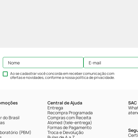
Ao se cadastrar você concorda em receber comunicação com
ofertas e novidades, conforme a nossa
política de privacidade
.
romoções
Central de Ajuda
SAC 
Entrega
What
Recompra Programada
aten
 do Brasil
Compras com Receita
tas
Alomed (tele-entrega)
Formas de Pagamento
Seg
boratório (PBM)
Troca e Devolução
Cert
s
Bulas de A a Z