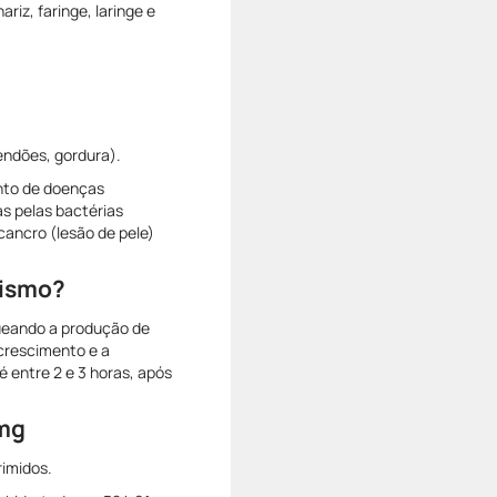
ariz, faringe, laringe e
endões, gordura).
nto de doenças
s pelas bactérias
cancro (lesão de pele)
nismo?
queando a produção de
 crescimento e a
 entre 2 e 3 horas, após
 mg
rimidos.