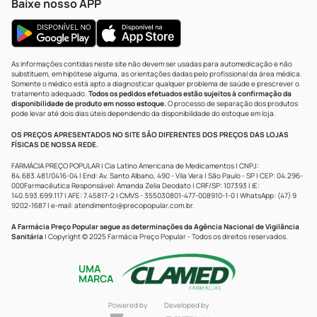
Baixe nosso APP
As informações contidas neste site não devem ser usadas para automedicação e não
substituem, em hipótese alguma, as orientações dadas pelo profissional da área médica.
Somente o médico está apto a diagnosticar qualquer problema de saúde e prescrever o
tratamento adequado.
Todos os pedidos efetuados estão sujeitos à confirmação da
disponibilidade de produto em nosso estoque.
O processo de separação dos produtos
pode levar até dois dias úteis dependendo da disponibilidade do estoque em loja.
OS PREÇOS APRESENTADOS NO SITE SÃO DIFERENTES DOS PREÇOS DAS LOJAS
FÍSICAS DE NOSSA REDE.
FARMÁCIA PREÇO POPULAR | Cia Latino Americana de Medicamentos | CNPJ:
84.683.481/0416-04 | End: Av. Santo Albano, 490 - Vila Vera | São Paulo - SP | CEP: 04.296-
000Farmacêutica Responsável: Amanda Zelia Deodato | CRF/SP: 107393 | IE:
140.593.699.117 | AFE: 7.45817-2 | CMVS - 355030801-477-008910-1-0 | WhatsApp: (47) 9
9202-1687 | e-mail:
atendimento@precopopular.com.br
.
A Farmácia Preço Popular segue as determinações da Agência Nacional de Vigilância
Sanitária
| Copyright © 2025 Farmácia Preço Popular - Todos os direitos reservados.
UMA
MARCA
Powered by
Developed by