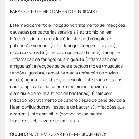
PARA QUE ESTE MEDICAMENTO É INDICADO:
Este medicamento é indicado no tratamento de infecções
causadas por bactérias sensíveis à azitromicina; em
infecções do trato respiratório inferior (brônquios e
pulmões) e superior (nariz, faringe, laringe e traqueia),
incluindo sinusite (infecção nos seios da face), faringite
(inflamação da faringe) ou amigdalite (inflamação das
amígdalas); infecções da pele e tecidos moles (músculos,
tendões, gordura); em otite média (infecção do ouvido
médio) aguda e nas doenças sexualmente transmissíveis
não complicadas no homem e na mulher, devido à
clamídia e gonorreia (tipos de bactérias). É também
indicado no tratamento de cancro (lesão de pele) devido a
Haemophilus ducreyi (espécie de bactéria). Infecções que
ocorrem junto com sífilis (doença sexualmente
transmissível) devem ser excluídas.
QUANDO NÃO DEVO USAR ESTE MEDICAMENTO: