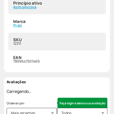
Princípio ativo
Azitromicina
Marca
Prati
SKU
12311
EAN
7899547501469
Avaliações
Carregando…
Faça login e deixe sua avaliação
Mais recentes
Todos