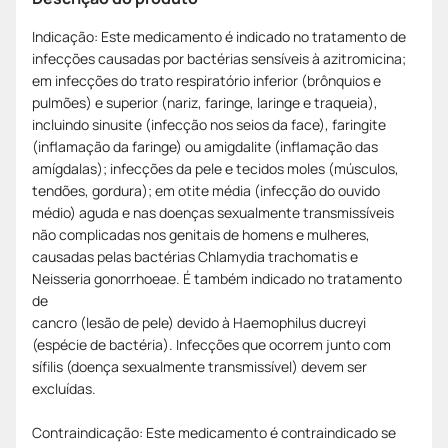
Indicação: Este medicamento é indicado no tratamento de
infecções causadas por bactérias sensíveis à azitromicina;
em infecções do trato respiratório inferior (brônquios e
pulmões) e superior (nariz, faringe, laringe e traqueia),
incluindo sinusite (infecção nos seios da face), faringite
(inflamação da faringe) ou amigdalite (inflamação das
amígdalas); infecções da pele e tecidos moles (músculos,
tendões, gordura); em otite média (infecção do ouvido
médio) aguda e nas doenças sexualmente transmissíveis
não complicadas nos genitais de homens e mulheres,
causadas pelas bactérias Chlamydia trachomatis e
Neisseria gonorrhoeae. É também indicado no tratamento
de
cancro (lesão de pele) devido à Haemophilus ducreyi
(espécie de bactéria). Infecções que ocorrem junto com
sífilis (doença sexualmente transmissível) devem ser
excluídas.
Contraindicação: Este medicamento é contraindicado se