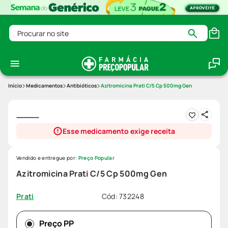
Procurar no site
Medicamentos
Antibióticos
Azitromicina Prati C/5 Cp 500mg Gen
Esse medicamento exige receita
Vendido e entregue por:
Preço Popular
Azitromicina Prati C/5 Cp 500mg Gen
Cód
:
732248
Prati
Preço PP