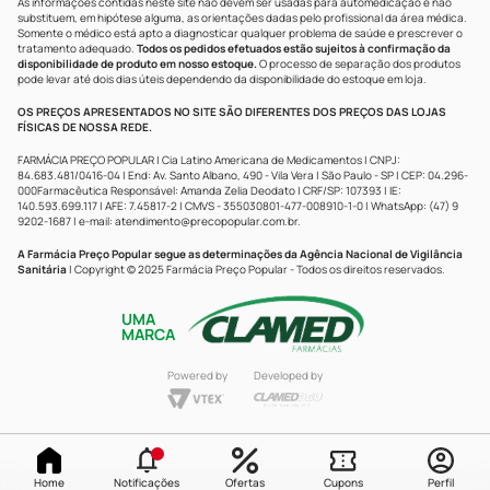
As informações contidas neste site não devem ser usadas para automedicação e não
substituem, em hipótese alguma, as orientações dadas pelo profissional da área médica.
Somente o médico está apto a diagnosticar qualquer problema de saúde e prescrever o
tratamento adequado.
Todos os pedidos efetuados estão sujeitos à confirmação da
disponibilidade de produto em nosso estoque.
O processo de separação dos produtos
pode levar até dois dias úteis dependendo da disponibilidade do estoque em loja.
OS PREÇOS APRESENTADOS NO SITE SÃO DIFERENTES DOS PREÇOS DAS LOJAS
FÍSICAS DE NOSSA REDE.
FARMÁCIA PREÇO POPULAR | Cia Latino Americana de Medicamentos | CNPJ:
84.683.481/0416-04 | End: Av. Santo Albano, 490 - Vila Vera | São Paulo - SP | CEP: 04.296-
000Farmacêutica Responsável: Amanda Zelia Deodato | CRF/SP: 107393 | IE:
140.593.699.117 | AFE: 7.45817-2 | CMVS - 355030801-477-008910-1-0 | WhatsApp: (47) 9
9202-1687 | e-mail:
atendimento@precopopular.com.br
.
A Farmácia Preço Popular segue as determinações da Agência Nacional de Vigilância
Sanitária
| Copyright © 2025 Farmácia Preço Popular - Todos os direitos reservados.
UMA
MARCA
Powered by
Developed by
Home
Notificações
Ofertas
Cupons
Perfil