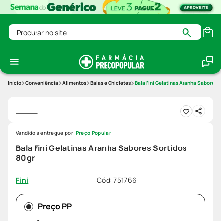
Procurar no site
Conveniência
Alimentos
Balas e Chicletes
Bala Fini Gelatinas Aranha Sabores 
Vendido e entregue por:
Preço Popular
Bala Fini Gelatinas Aranha Sabores Sortidos
80gr
Cód
:
751766
Fini
Preço PP