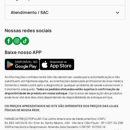
Troca E Devolução
Testes Rápidos
Bulas De A A Z
Autoteste Covid-19
Certificado De Segurança
Políticas De Marketplace
Portal Da Privacidade
Atendimento / SAC
Política De Privacidade
WhatsApp (47) 9202-1687
Atendimento@precopopular.com.br
Nossas redes sociais
Baixe nosso APP
As informações contidas neste site não devem ser usadas para automedicação e não
substituem, em hipótese alguma, as orientações dadas pelo profissional da área médica.
Somente o médico está apto a diagnosticar qualquer problema de saúde e prescrever o
tratamento adequado.
Todos os pedidos efetuados estão sujeitos à confirmação da
disponibilidade de produto em nosso estoque.
O processo de separação dos produtos
pode levar até dois dias úteis dependendo da disponibilidade do estoque em loja.
OS PREÇOS APRESENTADOS NO SITE SÃO DIFERENTES DOS PREÇOS DAS LOJAS
FÍSICAS DE NOSSA REDE.
FARMÁCIA PREÇO POPULAR | Cia Latino Americana de Medicamentos | CNPJ:
84.683.481/0416-04 | End: Av. Santo Albano, 490 - Vila Vera | São Paulo - SP | CEP: 04.296-
000Farmacêutica Responsável: Amanda Zelia Deodato | CRF/SP: 107393 | IE: