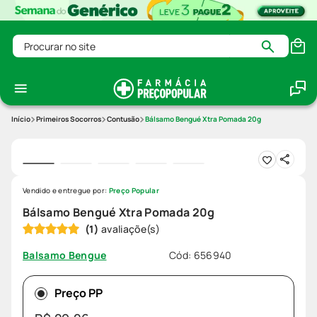
Procurar no site
Primeiros Socorros
Contusão
Bálsamo Bengué Xtra Pomada 20g
Vendido e entregue por:
Preço Popular
Bálsamo Bengué Xtra Pomada 20g
(
1
)
Cód
:
656940
Balsamo Bengue
Preço PP