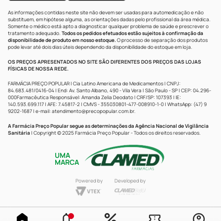
As informações contidas neste site não devem ser usadas para automedicação e não
substituem, em hipótese alguma, as orientações dadas pelo profissional da área médica.
Somente o médico está apto a diagnosticar qualquer problema de saúde e prescrever o
tratamento adequado.
Todos os pedidos efetuados estão sujeitos à confirmação da
disponibilidade de produto em nosso estoque.
O processo de separação dos produtos
pode levar até dois dias úteis dependendo da disponibilidade do estoque em loja.
OS PREÇOS APRESENTADOS NO SITE SÃO DIFERENTES DOS PREÇOS DAS LOJAS
FÍSICAS DE NOSSA REDE.
FARMÁCIA PREÇO POPULAR | Cia Latino Americana de Medicamentos | CNPJ:
84.683.481/0416-04 | End: Av. Santo Albano, 490 - Vila Vera | São Paulo - SP | CEP: 04.296-
000Farmacêutica Responsável: Amanda Zelia Deodato | CRF/SP: 107393 | IE:
140.593.699.117 | AFE: 7.45817-2 | CMVS - 355030801-477-008910-1-0 | WhatsApp: (47) 9
9202-1687 | e-mail:
atendimento@precopopular.com.br
.
A Farmácia Preço Popular segue as determinações da Agência Nacional de Vigilância
Sanitária
| Copyright © 2025 Farmácia Preço Popular - Todos os direitos reservados.
UMA
MARCA
Powered by
Developed by