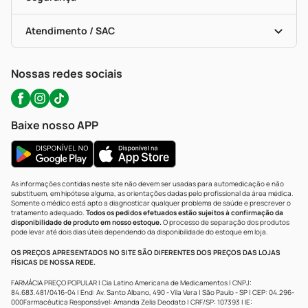
Troca E Devolução
Testes Rápidos
Bulas De A A Z
Autoteste Covid-19
Certificado De Segurança
Políticas De Marketplace
Portal Da Privacidade
Atendimento / SAC
Política De Privacidade
WhatsApp (47) 9202-1687
Atendimento@precopopular.com.br
Nossas redes sociais
Baixe nosso APP
As informações contidas neste site não devem ser usadas para automedicação e não
substituem, em hipótese alguma, as orientações dadas pelo profissional da área médica.
Somente o médico está apto a diagnosticar qualquer problema de saúde e prescrever o
tratamento adequado.
Todos os pedidos efetuados estão sujeitos à confirmação da
disponibilidade de produto em nosso estoque.
O processo de separação dos produtos
pode levar até dois dias úteis dependendo da disponibilidade do estoque em loja.
OS PREÇOS APRESENTADOS NO SITE SÃO DIFERENTES DOS PREÇOS DAS LOJAS
FÍSICAS DE NOSSA REDE.
FARMÁCIA PREÇO POPULAR | Cia Latino Americana de Medicamentos | CNPJ:
84.683.481/0416-04 | End: Av. Santo Albano, 490 - Vila Vera | São Paulo - SP | CEP: 04.296-
000Farmacêutica Responsável: Amanda Zelia Deodato | CRF/SP: 107393 | IE: