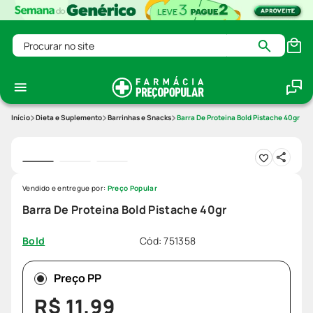
Procurar no site
Dieta e Suplemento
Barrinhas e Snacks
Barra De Proteina Bold Pistache 40gr
Vendido e entregue por:
Preço Popular
Barra De Proteina Bold Pistache 40gr
Cód
:
751358
Bold
Preço PP
R$
11
,
99