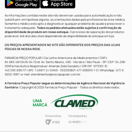
As informações contidas neste site não devem ser usadas para automedicação e não
substituem, em hipótese alguma, as orientações dadas pelo profissional da área médica.
Somente o médico está apto a diagnosticar qualquer problema de saúde e prescrever o
tratamento adequado.
Todos os pedidos efetuados estão sujeitos à confirmação da
disponibilidade de produto em nosso estoque.
O processo de separação dos produtos
pode levar até dois dias úteis dependendo da disponibilidade do estoque em loja.
OS PREÇOS APRESENTADOS NO SITE SÃO DIFERENTES DOS PREÇOS DAS LOJAS
FÍSICAS DE NOSSA REDE.
FARMÁCIA PREÇO POPULAR | Cia Latino Americana de Medicamentos | CNPJ:
84.683.481/0416-04 | End: Av. Santo Albano, 490 - Vila Vera | São Paulo - SP | CEP: 04.296-
000Farmacêutica Responsável: Amanda Zelia Deodato | CRF/SP: 107393 | IE:
140.593.699.117 | AFE: 7.45817-2 | CMVS - 355030801-477-008910-1-0 | WhatsApp: (47) 9
9202-1687 | e-mail:
atendimento@precopopular.com.br
.
A Farmácia Preço Popular segue as determinações da Agência Nacional de Vigilância
Sanitária
| Copyright © 2025 Farmácia Preço Popular - Todos os direitos reservados.
UMA
MARCA
Powered by
Developed by