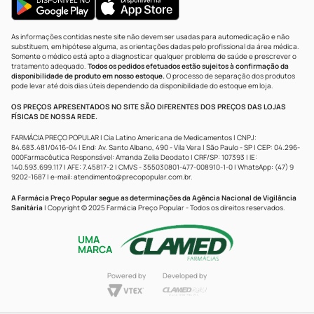
As informações contidas neste site não devem ser usadas para automedicação e não
substituem, em hipótese alguma, as orientações dadas pelo profissional da área médica.
Somente o médico está apto a diagnosticar qualquer problema de saúde e prescrever o
tratamento adequado.
Todos os pedidos efetuados estão sujeitos à confirmação da
disponibilidade de produto em nosso estoque.
O processo de separação dos produtos
pode levar até dois dias úteis dependendo da disponibilidade do estoque em loja.
OS PREÇOS APRESENTADOS NO SITE SÃO DIFERENTES DOS PREÇOS DAS LOJAS
FÍSICAS DE NOSSA REDE.
FARMÁCIA PREÇO POPULAR | Cia Latino Americana de Medicamentos | CNPJ:
84.683.481/0416-04 | End: Av. Santo Albano, 490 - Vila Vera | São Paulo - SP | CEP: 04.296-
000Farmacêutica Responsável: Amanda Zelia Deodato | CRF/SP: 107393 | IE:
140.593.699.117 | AFE: 7.45817-2 | CMVS - 355030801-477-008910-1-0 | WhatsApp: (47) 9
9202-1687 | e-mail:
atendimento@precopopular.com.br
.
A Farmácia Preço Popular segue as determinações da Agência Nacional de Vigilância
Sanitária
| Copyright © 2025 Farmácia Preço Popular - Todos os direitos reservados.
UMA
MARCA
Powered by
Developed by