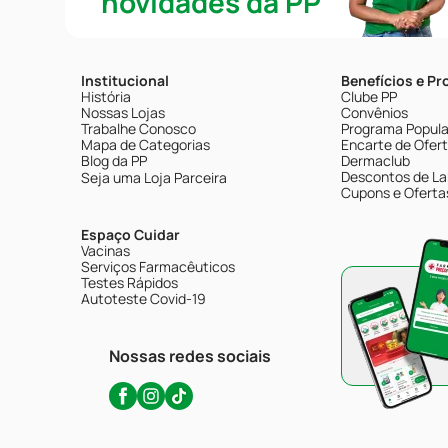
novidades da PP
Institucional
Benefícios e P
História
Clube PP
Nossas Lojas
Convênios
Trabalhe Conosco
Programa Popular
Mapa de Categorias
Encarte de Ofer
Blog da PP
Dermaclub
Descontos de La
Seja uma Loja Parceira
Cupons e Oferta
Espaço Cuidar
Vacinas
Serviços Farmacêuticos
Testes Rápidos
Autoteste Covid-19
Nossas redes sociais