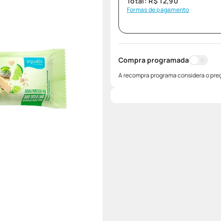
Total:
R$
12
,
90
Formas de pagamento
Compra programada
A recompra programa considera o preç