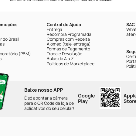
romoções
Central de Ajuda
SAC 
Entrega
What
Recompra Programada
aten
 do Brasil
Compras com Receita
tas
Alomed (tele-entrega)
Formas de Pagamento
Seg
boratório (PBM)
Troca e Devolução
Cert
s
Bulas de A a Z
Porta
Políticas de Marketplace
Polít
Baixe nosso APP
Google
Appl
É só apontar a câmera
Play
Stor
para o QR Code da loja de
aplicativos do seu celular!