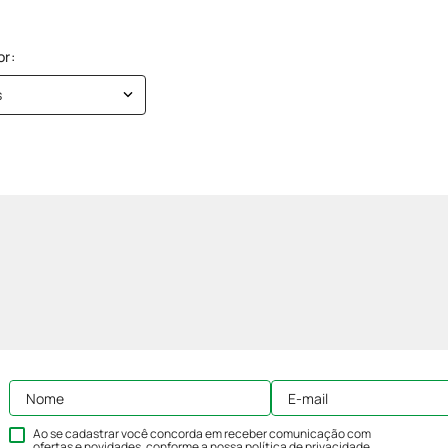
s
Ao se cadastrar você concorda em receber comunicação com
ofertas e novidades, conforme a nossa
política de privacidade
.