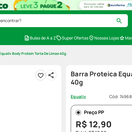
 encontrar?
Bulas de A a Z
Super Ofertas
Nossas Lojas
Mar
Equaliv Body Protein Torta De Limao 40g
Barra Proteica Equ
40g
Cód
:
74968
Equaliv
Preço PP
R$
12
,
90