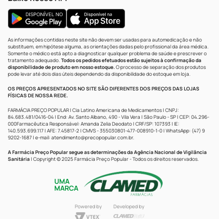
As informações contidas neste site não devem ser usadas para automedicação e não
substituem, em hipótese alguma, as orientações dadas pelo profissional da área médica.
Somente o médico está apto a diagnosticar qualquer problema de saúde e prescrever o
tratamento adequado.
Todos os pedidos efetuados estão sujeitos à confirmação da
disponibilidade de produto em nosso estoque.
O processo de separação dos produtos
pode levar até dois dias úteis dependendo da disponibilidade do estoque em loja.
OS PREÇOS APRESENTADOS NO SITE SÃO DIFERENTES DOS PREÇOS DAS LOJAS
FÍSICAS DE NOSSA REDE.
FARMÁCIA PREÇO POPULAR | Cia Latino Americana de Medicamentos | CNPJ:
84.683.481/0416-04 | End: Av. Santo Albano, 490 - Vila Vera | São Paulo - SP | CEP: 04.296-
000Farmacêutica Responsável: Amanda Zelia Deodato | CRF/SP: 107393 | IE:
140.593.699.117 | AFE: 7.45817-2 | CMVS - 355030801-477-008910-1-0 | WhatsApp: (47) 9
9202-1687 | e-mail:
atendimento@precopopular.com.br
.
A Farmácia Preço Popular segue as determinações da Agência Nacional de Vigilância
Sanitária
| Copyright © 2025 Farmácia Preço Popular - Todos os direitos reservados.
UMA
MARCA
Powered by
Developed by