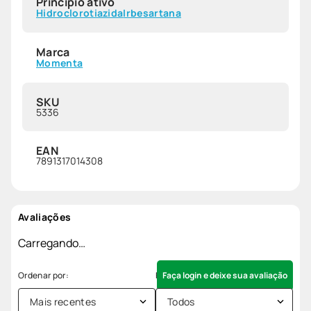
Princípio ativo
Hidroclorotiazida
Irbesartana
Marca
Momenta
SKU
5336
EAN
7891317014308
Avaliações
Carregando…
Faça login e deixe sua avaliação
Mais recentes
Todos