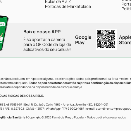
s
Bulas de A a Z
Porta
Políticas de Marketplace
Polít
Baixe nosso APP
Google
Appl
É só apontar a câmera
Play
Stor
para o QR Code da loja de
aplicativos do seu celular!
e não substituem, em hipótese alguma, as orientações dadas pelo profissional da área médica.
tratamento adequado.
Todos os pedidos efetuados estão sujeitos à confirmação da disponibilid
dias úteis dependendo da disponibilidade do estoque em loja.
JAS FÍSICAS DE NOSSA REDE.
481/0151-07 | End: R. Dr. João Colin, 1865 - América, Joinville - SC, 89204-001
AFE: 0.62780.1 | CMVS - 13577 | WhatsApp: (47) 9 9202-1687 | e-mail:
atendimento@precopopul
gilância Sanitária
| Copyright © 2025 Farmácia Preço Popular - Todos os direitos reservados.