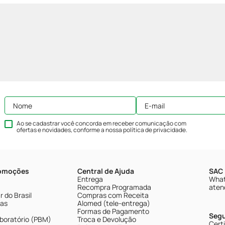
Ao se cadastrar você concorda em receber comunicação com
ofertas e novidades, conforme a nossa
política de privacidade
.
romoções
Central de Ajuda
SAC 
Entrega
What
Recompra Programada
aten
 do Brasil
Compras com Receita
tas
Alomed (tele-entrega)
Formas de Pagamento
Seg
boratório (PBM)
Troca e Devolução
Cert