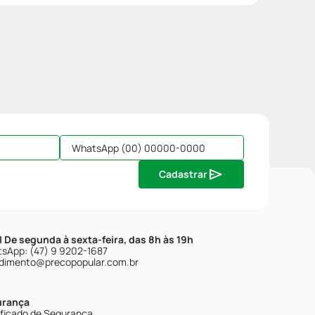
Cadastrar
| De segunda à sexta-feira, das 8h às 19h
sApp: (47) 9 9202-1687
dimento@precopopular.com.br
urança
ificado de Segurança