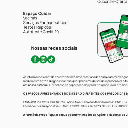
Cupons e Oferta
Espaço Cuidar
Vacinas
Serviços Farmacêuticos
Testes Rápidos
Autoteste Covid-19
Nossas redes sociais
As informações contidas neste site não devem ser usadas para automedicação 
médico está apto a diagnosticar qualquer problema de saúde e prescrever o 
em nosso estoque.
O processo de separação dos produtos pode levar até dois 
OS PREÇOS APRESENTADOS NO SITE SÃO DIFERENTES DOS PREÇOS DAS LO
FARMÁCIA PREÇO POPULAR | Cia Latino Americana de Medicamentos | CNPJ: 84.683.
Farmacêutica Responsável: DANIELE VOGELSANGER CRF/SC 6566 | IE: 250192233 | 
A Farmácia Preço Popular segue as determinações da Agência Nacional de Vi