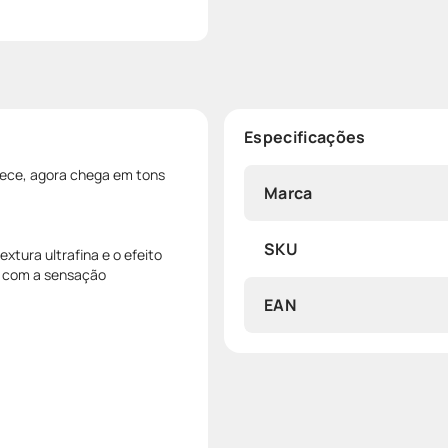
Especificações
hece, agora chega em tons
Marca
SKU
xtura ultrafina e o efeito
, com a sensação
EAN