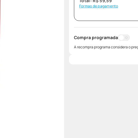
Total:
R$
59
,
59
Formas de pagamento
Compra programada
A recompra programa considera o preç