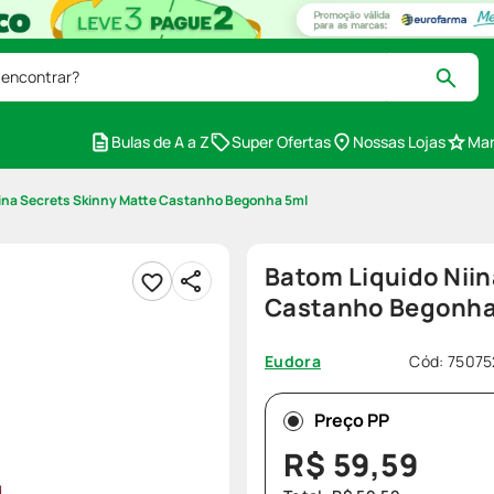
 encontrar?
Bulas de A a Z
Super Ofertas
Nossas Lojas
Mar
iina Secrets Skinny Matte Castanho Begonha 5ml
Batom Liquido Niin
Castanho Begonha
Cód
:
75075
Eudora
Preço PP
R$
59
,
59