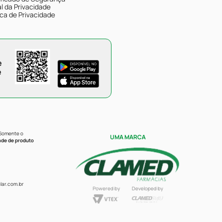
l da Privacidade
ica de Privacidade
e
e
 Somente o
UMA MARCA
ade de produto
ar.com.br
Powered by
Developed by