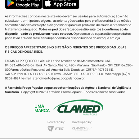
As informações contidas neste site não devem ser usadas para automedicação e não
substituem, em hipótese alguma, as orientações dadas pelo profissional da área médica.
Somente o médico está apto a diagnosticar qualquer problema de saúde e prescrever o
tratamento adequado.
Todos os pedidos efetuados estão sujeitos à confirmação da
disponibilidade de produto em nosso estoque.
O processo de separação dos produtos
pode levar até dois dias úteis dependendo da disponibilidade do estoque em loja.
OS PREÇOS APRESENTADOS NO SITE SÃO DIFERENTES DOS PREÇOS DAS LOJAS
FÍSICAS DE NOSSA REDE.
FARMÁCIA PREÇO POPULAR | Cia Latino Americana de Medicamentos | CNPJ:
84.683.481/0416-04 | End: Av. Santo Albano, 490 - Vila Vera | São Paulo - SP | CEP: 04.296-
000Farmacêutica Responsável: Amanda Zelia Deodato | CRF/SP: 107393 | IE:
140.593.699.117 | AFE: 7.45817-2 | CMVS - 355030801-477-008910-1-0 | WhatsApp: (47) 9
9202-1687 | e-mail:
atendimento@precopopular.com.br
.
A Farmácia Preço Popular segue as determinações da Agência Nacional de Vigilância
Sanitária
| Copyright © 2025 Farmácia Preço Popular - Todos os direitos reservados.
UMA
MARCA
Powered by
Developed by