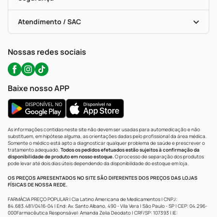
Troca E Devolução
Testes Rápidos
Bulas De A A Z
Autoteste Covid-19
Certificado De Segurança
Políticas De Marketplace
Portal Da Privacidade
Atendimento / SAC
Política De Privacidade
WhatsApp (47) 9202-1687
Atendimento@precopopular.com.br
Nossas redes sociais
Baixe nosso APP
As informações contidas neste site não devem ser usadas para automedicação e não
substituem, em hipótese alguma, as orientações dadas pelo profissional da área médica.
Somente o médico está apto a diagnosticar qualquer problema de saúde e prescrever o
tratamento adequado.
Todos os pedidos efetuados estão sujeitos à confirmação da
disponibilidade de produto em nosso estoque.
O processo de separação dos produtos
pode levar até dois dias úteis dependendo da disponibilidade do estoque em loja.
OS PREÇOS APRESENTADOS NO SITE SÃO DIFERENTES DOS PREÇOS DAS LOJAS
FÍSICAS DE NOSSA REDE.
FARMÁCIA PREÇO POPULAR | Cia Latino Americana de Medicamentos | CNPJ:
84.683.481/0416-04 | End: Av. Santo Albano, 490 - Vila Vera | São Paulo - SP | CEP: 04.296-
000Farmacêutica Responsável: Amanda Zelia Deodato | CRF/SP: 107393 | IE: