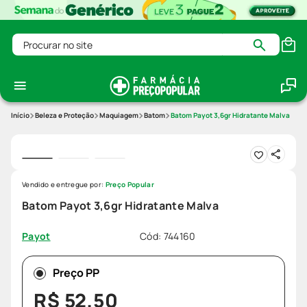
Procurar no site
Beleza e Proteção
Maquiagem
Batom
Batom Payot 3,6gr Hidratante Malva
Vendido e entregue por:
Preço Popular
Batom Payot 3,6gr Hidratante Malva
Cód
:
744160
Payot
Preço PP
R$
52
,
50