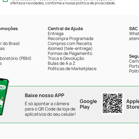
ofertas e novidades, conforme a nossa
política de privacidade
.
romoções
Central de Ajuda
SAC 
Entrega
What
Recompra Programada
aten
 do Brasil
Compras com Receita
tas
Alomed (tele-entrega)
Formas de Pagamento
Seg
boratório (PBM)
Troca e Devolução
Cert
s
Bulas de A a Z
Porta
Políticas de Marketplace
Polít
Baixe nosso APP
Google
Appl
É só apontar a câmera
Play
Stor
para o QR Code da loja de
aplicativos do seu celular!