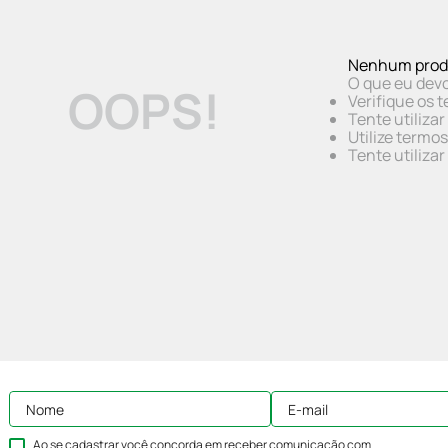
Nenhum prod
O que eu devo
OOPS!
Verifique os t
Tente utiliza
Utilize termo
Tente utiliza
Ao se cadastrar você concorda em receber comunicação com