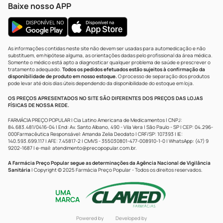
Baixe nosso APP
As informações contidas neste site não devem ser usadas para automedicação e não
substituem, em hipótese alguma, as orientações dadas pelo profissional da área médica.
Somente o médico está apto a diagnosticar qualquer problema de saúde e prescrever o
tratamento adequado.
Todos os pedidos efetuados estão sujeitos à confirmação da
disponibilidade de produto em nosso estoque.
O processo de separação dos produtos
pode levar até dois dias úteis dependendo da disponibilidade do estoque em loja.
OS PREÇOS APRESENTADOS NO SITE SÃO DIFERENTES DOS PREÇOS DAS LOJAS
FÍSICAS DE NOSSA REDE.
FARMÁCIA PREÇO POPULAR | Cia Latino Americana de Medicamentos | CNPJ:
84.683.481/0416-04 | End: Av. Santo Albano, 490 - Vila Vera | São Paulo - SP | CEP: 04.296-
000Farmacêutica Responsável: Amanda Zelia Deodato | CRF/SP: 107393 | IE:
140.593.699.117 | AFE: 7.45817-2 | CMVS - 355030801-477-008910-1-0 | WhatsApp: (47) 9
9202-1687 | e-mail:
atendimento@precopopular.com.br
.
A Farmácia Preço Popular segue as determinações da Agência Nacional de Vigilância
Sanitária
| Copyright © 2025 Farmácia Preço Popular - Todos os direitos reservados.
UMA
MARCA
Powered by
Developed by