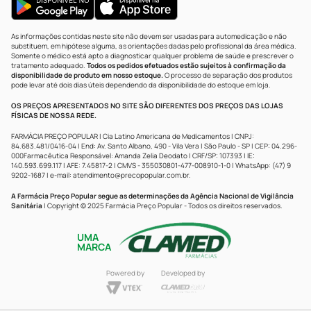
As informações contidas neste site não devem ser usadas para automedicação e não
substituem, em hipótese alguma, as orientações dadas pelo profissional da área médica.
Somente o médico está apto a diagnosticar qualquer problema de saúde e prescrever o
tratamento adequado.
Todos os pedidos efetuados estão sujeitos à confirmação da
disponibilidade de produto em nosso estoque.
O processo de separação dos produtos
pode levar até dois dias úteis dependendo da disponibilidade do estoque em loja.
OS PREÇOS APRESENTADOS NO SITE SÃO DIFERENTES DOS PREÇOS DAS LOJAS
FÍSICAS DE NOSSA REDE.
FARMÁCIA PREÇO POPULAR | Cia Latino Americana de Medicamentos | CNPJ:
84.683.481/0416-04 | End: Av. Santo Albano, 490 - Vila Vera | São Paulo - SP | CEP: 04.296-
000Farmacêutica Responsável: Amanda Zelia Deodato | CRF/SP: 107393 | IE:
140.593.699.117 | AFE: 7.45817-2 | CMVS - 355030801-477-008910-1-0 | WhatsApp: (47) 9
9202-1687 | e-mail:
atendimento@precopopular.com.br
.
A Farmácia Preço Popular segue as determinações da Agência Nacional de Vigilância
Sanitária
| Copyright © 2025 Farmácia Preço Popular - Todos os direitos reservados.
UMA
MARCA
Powered by
Developed by