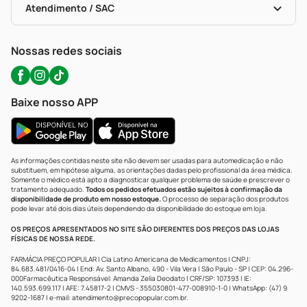
Políticas De Marketplace
Portal Da Privacidade
Atendimento / SAC
Política De Privacidade
WhatsApp (47) 9202-1687
Atendimento@precopopular.com.br
Nossas redes sociais
Baixe nosso APP
As informações contidas neste site não devem ser usadas para automedicação e não
substituem, em hipótese alguma, as orientações dadas pelo profissional da área médica.
Somente o médico está apto a diagnosticar qualquer problema de saúde e prescrever o
tratamento adequado.
Todos os pedidos efetuados estão sujeitos à confirmação da
disponibilidade de produto em nosso estoque.
O processo de separação dos produtos
pode levar até dois dias úteis dependendo da disponibilidade do estoque em loja.
OS PREÇOS APRESENTADOS NO SITE SÃO DIFERENTES DOS PREÇOS DAS LOJAS
FÍSICAS DE NOSSA REDE.
FARMÁCIA PREÇO POPULAR | Cia Latino Americana de Medicamentos | CNPJ:
84.683.481/0416-04 | End: Av. Santo Albano, 490 - Vila Vera | São Paulo - SP | CEP: 04.296-
000Farmacêutica Responsável: Amanda Zelia Deodato | CRF/SP: 107393 | IE:
140.593.699.117 | AFE: 7.45817-2 | CMVS - 355030801-477-008910-1-0 | WhatsApp: (47) 9
9202-1687 | e-mail:
atendimento@precopopular.com.br
.