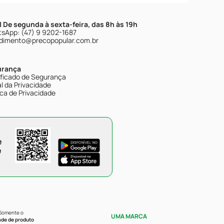
| De segunda à sexta-feira, das 8h às 19h
sApp: (47) 9 9202-1687
dimento@precopopular.com.br
urança
ificado de Segurança
l da Privacidade
ica de Privacidade
e
e
 Somente o
UMA MARCA
ade de produto