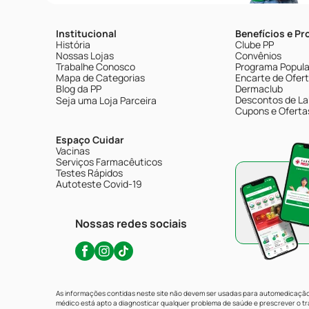
Institucional
Benefícios e P
História
Clube PP
Nossas Lojas
Convênios
Trabalhe Conosco
Programa Popular
Mapa de Categorias
Encarte de Ofer
Blog da PP
Dermaclub
Descontos de La
Seja uma Loja Parceira
Cupons e Oferta
Espaço Cuidar
Vacinas
Serviços Farmacêuticos
Testes Rápidos
Autoteste Covid-19
Nossas redes sociais
As informações contidas neste site não devem ser usadas para automedicação 
médico está apto a diagnosticar qualquer problema de saúde e prescrever o 