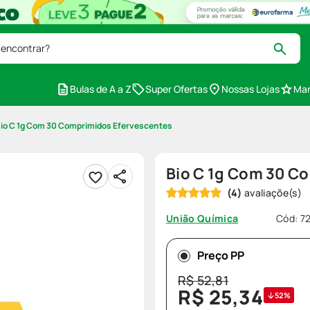
 encontrar?
Bulas de A a Z
Super Ofertas
Nossas Lojas
Mar
io C 1g Com 30 Comprimidos Efervescentes
Bio C 1g Com 30 C
(
4
)
Cód
:
7
União Química
Preço PP
R$
52
,
81
R$
25
,
34
52%