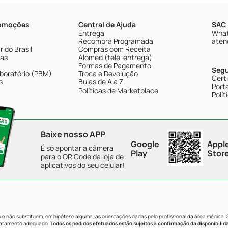
romoções
Central de Ajuda
SAC 
Entrega
What
Recompra Programada
aten
 do Brasil
Compras com Receita
tas
Alomed (tele-entrega)
Formas de Pagamento
Seg
boratório (PBM)
Troca e Devolução
Cert
s
Bulas de A a Z
Porta
Políticas de Marketplace
Polít
Baixe nosso APP
Google
Appl
É só apontar a câmera
Play
Stor
para o QR Code da loja de
aplicativos do seu celular!
e não substituem, em hipótese alguma, as orientações dadas pelo profissional da área médica.
tratamento adequado.
Todos os pedidos efetuados estão sujeitos à confirmação da disponibilid