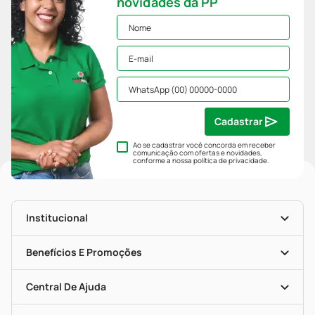
novidades da PP
Cadastrar
Ao se cadastrar você concorda em receber
comunicação com ofertas e novidades,
conforme a nossa
política de privacidade
.
Institucional
História
Nossas Lojas
Benefícios E Promoções
Trabalhe Conosco
Mapa De Categorias
Clube PP
Blog Da PP
Convênios
Central De Ajuda
Seja Uma Loja Parceira
Programa Popular Do Brasil
Encarte De Ofertas
Entrega