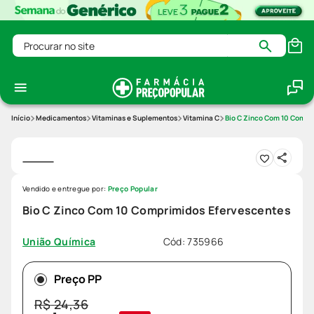
Procurar no site
Medicamentos
Vitaminas e Suplementos
Vitamina C
Bio C Zinco Com 10 Compr
Vendido e entregue por:
Preço Popular
Bio C Zinco Com 10 Comprimidos Efervescentes
Cód
:
735966
União Química
Preço PP
R$
24
,
36