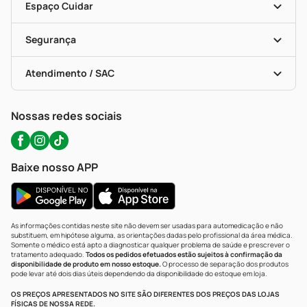
Dermaclub
Recompra Programada
Espaço Cuidar
Descontos De Laboratório (PBM)
Compras Com Receita
Cupons E Ofertas
Alomed (tele-Entrega)
Vacinas
Formas De Pagamento
Serviços Farmacêuticos
Segurança
Troca E Devolução
Testes Rápidos
Bulas De A A Z
Autoteste Covid-19
Certificado De Segurança
Políticas De Marketplace
Portal Da Privacidade
Atendimento / SAC
Política De Privacidade
WhatsApp (47) 9202-1687
Atendimento@precopopular.com.br
Nossas redes sociais
Baixe nosso APP
As informações contidas neste site não devem ser usadas para automedicação e não
substituem, em hipótese alguma, as orientações dadas pelo profissional da área médica.
Somente o médico está apto a diagnosticar qualquer problema de saúde e prescrever o
tratamento adequado.
Todos os pedidos efetuados estão sujeitos à confirmação da
disponibilidade de produto em nosso estoque.
O processo de separação dos produtos
pode levar até dois dias úteis dependendo da disponibilidade do estoque em loja.
OS PREÇOS APRESENTADOS NO SITE SÃO DIFERENTES DOS PREÇOS DAS LOJAS
FÍSICAS DE NOSSA REDE.