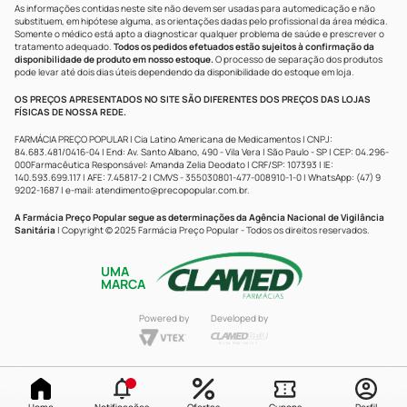
As informações contidas neste site não devem ser usadas para automedicação e não
substituem, em hipótese alguma, as orientações dadas pelo profissional da área médica.
Somente o médico está apto a diagnosticar qualquer problema de saúde e prescrever o
tratamento adequado.
Todos os pedidos efetuados estão sujeitos à confirmação da
disponibilidade de produto em nosso estoque.
O processo de separação dos produtos
pode levar até dois dias úteis dependendo da disponibilidade do estoque em loja.
OS PREÇOS APRESENTADOS NO SITE SÃO DIFERENTES DOS PREÇOS DAS LOJAS
FÍSICAS DE NOSSA REDE.
FARMÁCIA PREÇO POPULAR | Cia Latino Americana de Medicamentos | CNPJ:
84.683.481/0416-04 | End: Av. Santo Albano, 490 - Vila Vera | São Paulo - SP | CEP: 04.296-
000Farmacêutica Responsável: Amanda Zelia Deodato | CRF/SP: 107393 | IE:
140.593.699.117 | AFE: 7.45817-2 | CMVS - 355030801-477-008910-1-0 | WhatsApp: (47) 9
9202-1687 | e-mail:
atendimento@precopopular.com.br
.
A Farmácia Preço Popular segue as determinações da Agência Nacional de Vigilância
Sanitária
| Copyright © 2025 Farmácia Preço Popular - Todos os direitos reservados.
UMA
MARCA
Powered by
Developed by