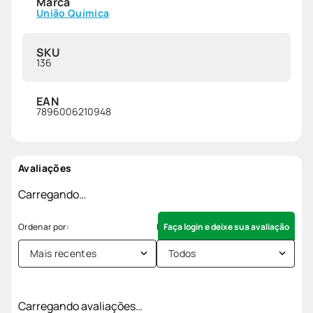
Marca
União Química
SKU
136
EAN
7896006210948
Avaliações
Carregando…
Faça login e deixe sua avaliação
Mais recentes
Todos
Carregando avaliações…