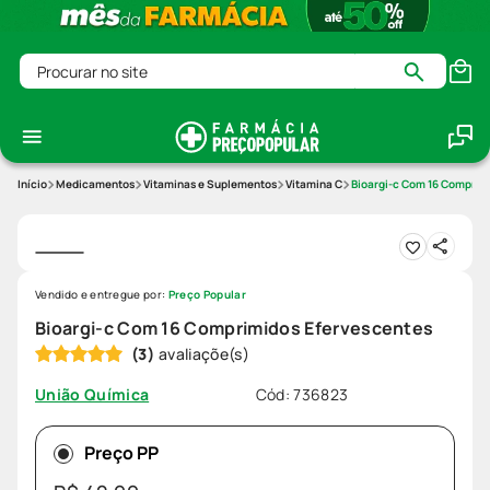
Procurar no site
Medicamentos
Vitaminas e Suplementos
Vitamina C
Bioargi-c Com 16 Comprim
Vendido e entregue por:
Preço Popular
Bioargi-c Com 16 Comprimidos Efervescentes
(
3
)
Cód
:
736823
União Química
Preço PP