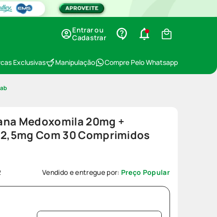
Entrar ou
Cadastrar
cas Exclusivas
Manipulação
Compre Pelo Whatsapp
lab
tana Medoxomila 20mg +
 12,5mg Com 30 Comprimidos
2
Vendido e entregue por:
Preço Popular