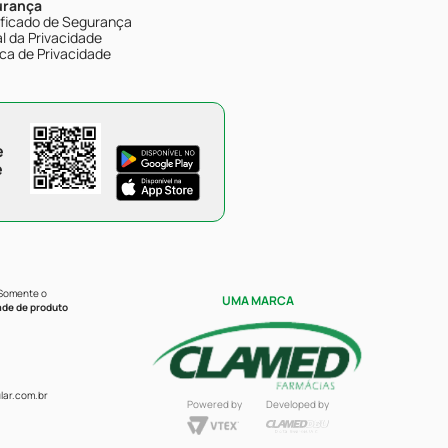
urança
ificado de Segurança
l da Privacidade
ica de Privacidade
e
e
 Somente o
UMA MARCA
ade de produto
ar.com.br
Powered by
Developed by