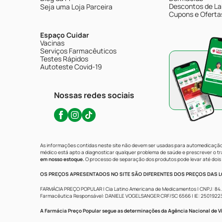
Descontos de La
Seja uma Loja Parceira
Cupons e Oferta
Espaço Cuidar
Vacinas
Serviços Farmacêuticos
Testes Rápidos
Autoteste Covid-19
Nossas redes sociais
As informações contidas neste site não devem ser usadas para automedicação 
médico está apto a diagnosticar qualquer problema de saúde e prescrever o 
em nosso estoque.
O processo de separação dos produtos pode levar até dois 
OS PREÇOS APRESENTADOS NO SITE SÃO DIFERENTES DOS PREÇOS DAS LO
FARMÁCIA PREÇO POPULAR | Cia Latino Americana de Medicamentos | CNPJ: 84.683.
Farmacêutica Responsável: DANIELE VOGELSANGER CRF/SC 6566 | IE: 250192233 | 
A Farmácia Preço Popular segue as determinações da Agência Nacional de Vi