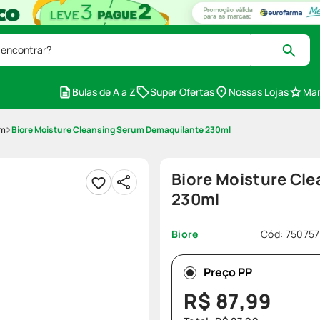
 encontrar?
Bulas de A a Z
Super Ofertas
Nossas Lojas
Mar
em
Biore Moisture Cleansing Serum Demaquilante 230ml
Biore Moisture Cl
230ml
Cód
:
750757
Biore
Preço PP
R$
87
,
99