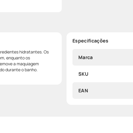
Especificações
redientes hidratantes. Os
Marca
em, enquanto os
 Remove a maquiagem
do durante o banho.
SKU
EAN