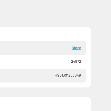
Biore
24972
4901301263049