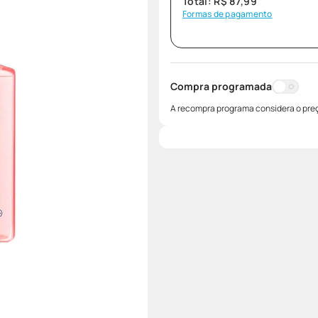
Total:
R$
87
,
99
Formas de pagamento
Compra programada
A recompra programa considera o preç