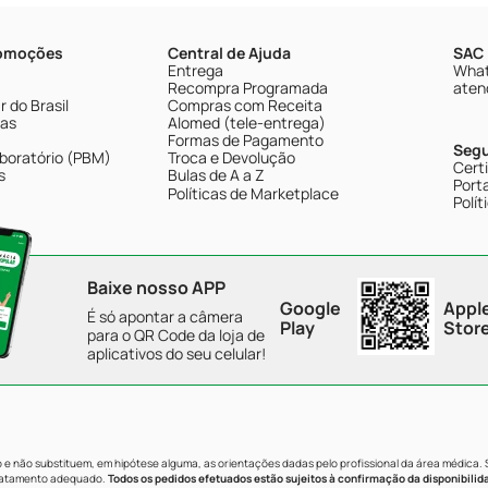
romoções
Central de Ajuda
SAC 
Entrega
What
Recompra Programada
aten
 do Brasil
Compras com Receita
tas
Alomed (tele-entrega)
Formas de Pagamento
Seg
boratório (PBM)
Troca e Devolução
Cert
s
Bulas de A a Z
Porta
Políticas de Marketplace
Polít
Baixe nosso APP
Google
Appl
É só apontar a câmera
Play
Stor
para o QR Code da loja de
aplicativos do seu celular!
e não substituem, em hipótese alguma, as orientações dadas pelo profissional da área médica.
tratamento adequado.
Todos os pedidos efetuados estão sujeitos à confirmação da disponibilid