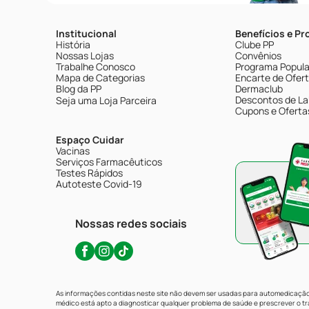
Institucional
Benefícios e P
História
Clube PP
Nossas Lojas
Convênios
Trabalhe Conosco
Programa Popular
Mapa de Categorias
Encarte de Ofer
Blog da PP
Dermaclub
Descontos de La
Seja uma Loja Parceira
Cupons e Oferta
Espaço Cuidar
Vacinas
Serviços Farmacêuticos
Testes Rápidos
Autoteste Covid-19
Nossas redes sociais
As informações contidas neste site não devem ser usadas para automedicação 
médico está apto a diagnosticar qualquer problema de saúde e prescrever o 