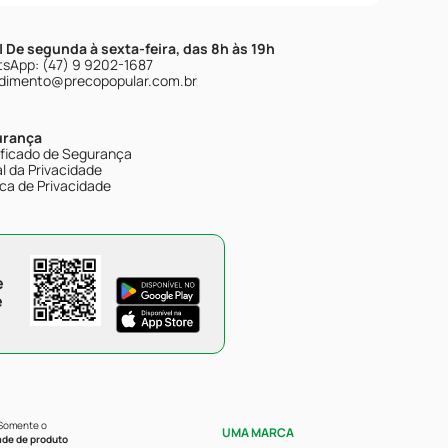
| De segunda à sexta-feira, das 8h às 19h
sApp: (47) 9 9202-1687
dimento@precopopular.com.br
urança
ificado de Segurança
l da Privacidade
ica de Privacidade
e
e
 Somente o
UMA MARCA
ade de produto