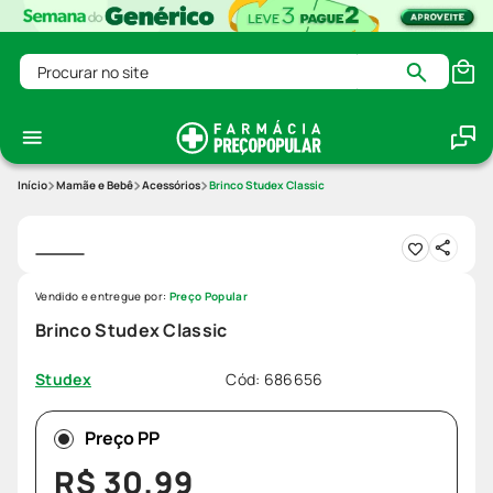
Procurar no site
Mamãe e Bebê
Acessórios
Brinco Studex Classic
Vendido e entregue por:
Preço Popular
Brinco Studex Classic
Cód
:
686656
Studex
Preço PP
R$
30
,
99