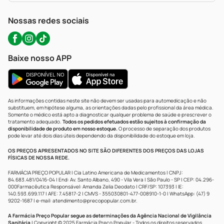
WhatsApp (47) 9202-1687
Atendimento@precopopular.com.br
Nossas redes sociais
Baixe nosso APP
As informações contidas neste site não devem ser usadas para automedicação e não
substituem, em hipótese alguma, as orientações dadas pelo profissional da área médica.
Somente o médico está apto a diagnosticar qualquer problema de saúde e prescrever o
tratamento adequado.
Todos os pedidos efetuados estão sujeitos à confirmação da
disponibilidade de produto em nosso estoque.
O processo de separação dos produtos
pode levar até dois dias úteis dependendo da disponibilidade do estoque em loja.
OS PREÇOS APRESENTADOS NO SITE SÃO DIFERENTES DOS PREÇOS DAS LOJAS
FÍSICAS DE NOSSA REDE.
FARMÁCIA PREÇO POPULAR | Cia Latino Americana de Medicamentos | CNPJ:
84.683.481/0416-04 | End: Av. Santo Albano, 490 - Vila Vera | São Paulo - SP | CEP: 04.296-
000Farmacêutica Responsável: Amanda Zelia Deodato | CRF/SP: 107393 | IE:
140.593.699.117 | AFE: 7.45817-2 | CMVS - 355030801-477-008910-1-0 | WhatsApp: (47) 9
9202-1687 | e-mail:
atendimento@precopopular.com.br
.
A Farmácia Preço Popular segue as determinações da Agência Nacional de Vigilância
Sanitária
| Copyright © 2025 Farmácia Preço Popular - Todos os direitos reservados.