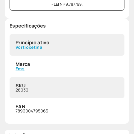
- LEI N.º 9.787/99.
Especificações
Princípio ativo
Vortioxetina
Marca
Ems
SKU
26030
EAN
7896004795065