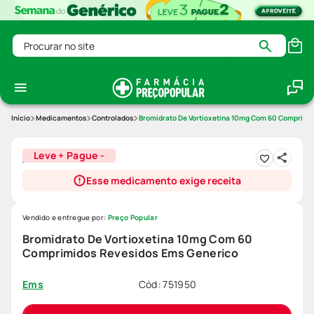
Procurar no site
Medicamentos
Controlados
Bromidrato De Vortioxetina 10mg Com 60 Comprimi
Leve + Pague -
Esse medicamento exige receita
Vendido e entregue por:
Preço Popular
Bromidrato De Vortioxetina 10mg Com 60
Comprimidos Revesidos Ems Generico
Cód
:
751950
Ems