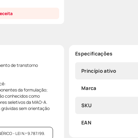
eceita
Especificações
mento de transtorno
Princípio ativo
cê:
Marca
mponentes da formulação;
são conhecidos como
ores seletivos da MAO-A.
SKU
s grávidas sem orientação
EAN
CO - LEI N.º 9.787/99.