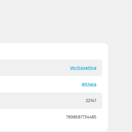
Vortioxetina
Althaia
22147
7898687734485