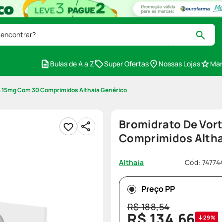
 encontrar?
Bulas de A a Z
Super Ofertas
Nossas Lojas
Mar
a 15mg Com 30 Comprimidos Althaia Genérico
Bromidrato De Vor
Comprimidos Altha
Cód
:
74774
Althaia
Preço PP
R$
188
,
54
R$
134
,
66
29%