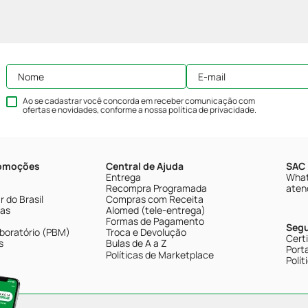
Ao se cadastrar você concorda em receber comunicação com
ofertas e novidades, conforme a nossa
política de privacidade
.
romoções
Central de Ajuda
SAC 
Entrega
What
Recompra Programada
aten
 do Brasil
Compras com Receita
tas
Alomed (tele-entrega)
Formas de Pagamento
Seg
boratório (PBM)
Troca e Devolução
Cert
s
Bulas de A a Z
Porta
Políticas de Marketplace
Polít