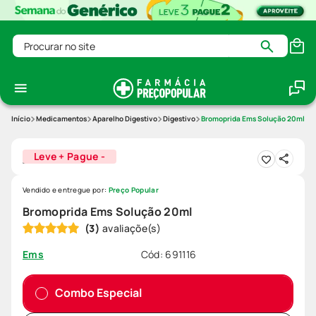
Procurar no site
Medicamentos
Aparelho Digestivo
Digestivo
Bromoprida Ems Solução 20ml
Leve + Pague -
Vendido e entregue por:
Preço Popular
Bromoprida Ems Solução 20ml
(
3
)
Cód
:
691116
Ems
Combo Especial